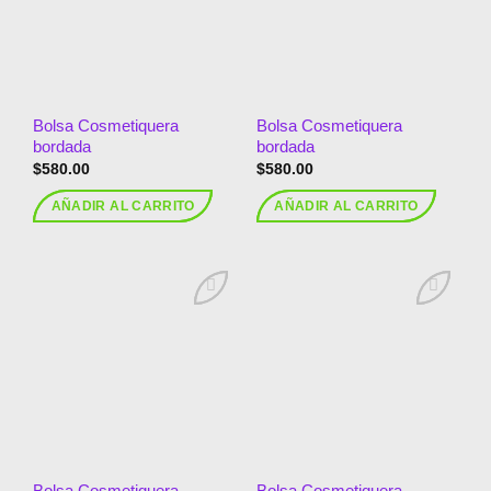
deseos
deseos
Bolsa Cosmetiquera
Bolsa Cosmetiquera
bordada
bordada
$
580.00
$
580.00
AÑADIR AL CARRITO
AÑADIR AL CARRITO
Añadir
Añadir
a la
a la
lista de
lista de
deseos
deseos
Bolsa Cosmetiquera
Bolsa Cosmetiquera