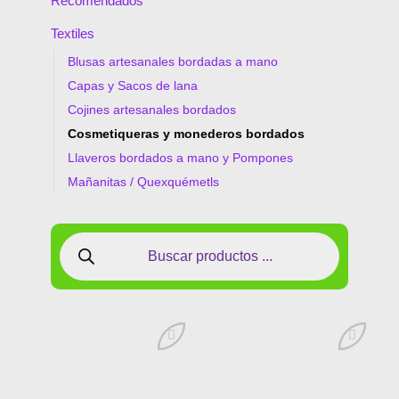
Recomendados
Textiles
Blusas artesanales bordadas a mano
Capas y Sacos de lana
Cojines artesanales bordados
Cosmetiqueras y monederos bordados
Llaveros bordados a mano y Pompones
Mañanitas / Quexquémetls
Añadir
Añadir
a la
a la
lista de
lista de