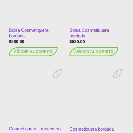
Bolsa Cosmetiquera
Bolsa Cosmetiquera
bordada
bordada
$
580.00
$
580.00
AÑADIR AL CARRITO
AÑADIR AL CARRITO
Añadir
Añadir
a la
a la
lista de
lista de
deseos
deseos
Cosmetiquera – monedero
Cosmetiquera bordada