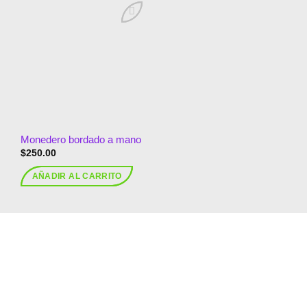
Añadir
a la
lista de
deseos
Monedero bordado a mano
$
250.00
AÑADIR AL CARRITO