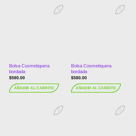
Añadir
Añadir
a la
a la
lista de
lista de
deseos
deseos
Bolsa Cosmetiquera
Bolsa Cosmetiquera
bordada
bordada
$
580.00
$
580.00
AÑADIR AL CARRITO
AÑADIR AL CARRITO
Añadir
Añadir
a la
a la
lista de
lista de
deseos
deseos