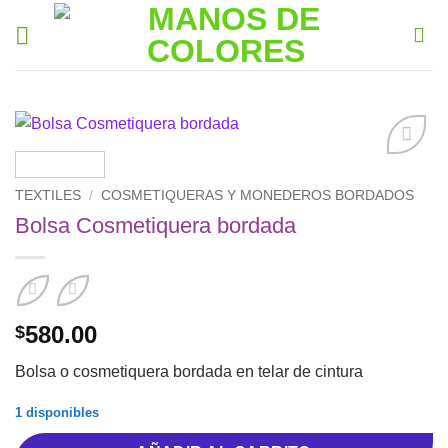
Saltar
al
contenido
Añadir
a la
TEXTILES
/
COSMETIQUERAS Y MONEDEROS BORDADOS
lista de
Bolsa Cosmetiquera bordada
deseos
580.00
$
Bolsa o cosmetiquera bordada en telar de cintura
1 disponibles