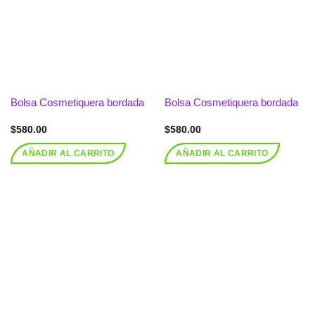
lista de
lista de
deseos
deseos
Bolsa Cosmetiquera bordada
Bolsa Cosmetiquera bordada
$
580.00
$
580.00
AÑADIR AL CARRITO
AÑADIR AL CARRITO