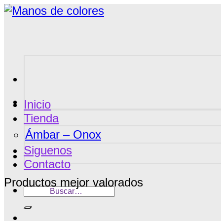
Saltar
al
contenido
Inicio
Tienda
Ámbar – Onox
Siguenos
Contacto
Productos mejor valorados
Buscar
por: