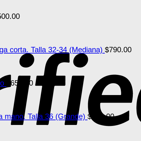
500.00
 corta. Talla 32-34 (Mediana)
$
790.00
jo
$
650.00
a mano. Talla 36 (Grande)
$
790.00