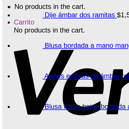
No products in the cart.
Dije ámbar dos ramitas
$
1,
Carrito
No products in the cart.
Blusa bordada a mano manga
Aretes esferas de ámbar ro
Blusa flores beige bordada 