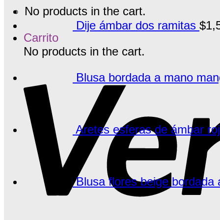
No products in the cart.
Dije ámbar dos ramitas
$
1,
Carrito
No products in the cart.
Blusa bordada a mano manga
Aretes esferas de ámbar ro
Blusa flores beige bordada 