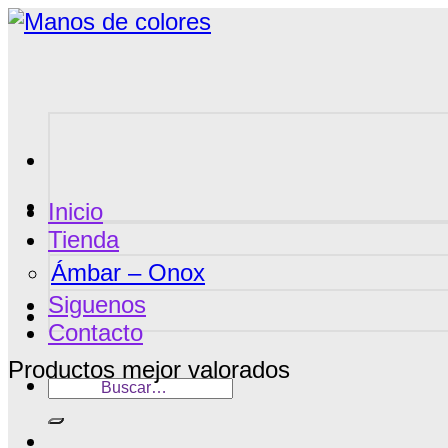
Saltar
al
contenido
Inicio
Tienda
Ámbar – Onox
Siguenos
Contacto
Productos mejor valorados
Buscar
por: