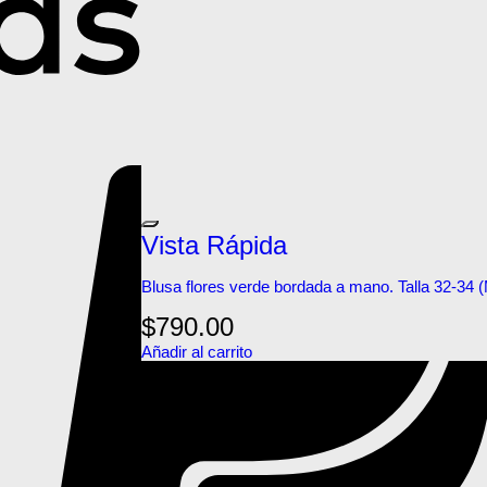
Vista Rápida
Blusa flores verde bordada a mano. Talla 32-34 
$
790.00
Añadir al carrito