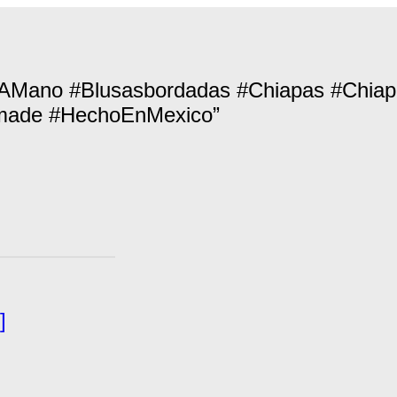
sAMano #Blusasbordadas #Chiapas #Chiap
made #HechoEnMexico”
]