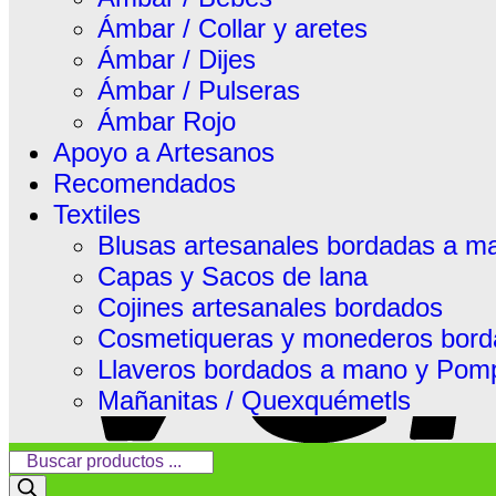
No products in the cart.
Ámbar / Collar y aretes
Ámbar / Dijes
Carrito
Ámbar / Pulseras
No products in the cart.
Ámbar Rojo
Apoyo a Artesanos
Recomendados
Textiles
Blusas artesanales bordadas a m
Capas y Sacos de lana
Cojines artesanales bordados
Cosmetiqueras y monederos bord
Llaveros bordados a mano y Pom
Mañanitas / Quexquémetls