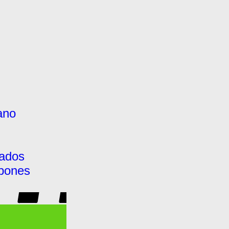
ano
ados
pones