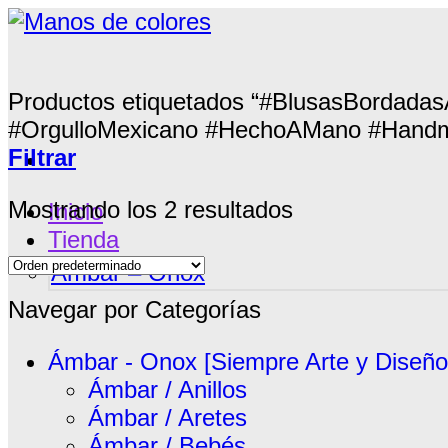
Productos etiquetados “#BlusasBordada
#OrgulloMexicano #HechoAMano #Hand
Filtrar
Mostrando los 2 resultados
Inicio
Tienda
Ámbar – Onox
Siguenos
Navegar por Categorías
Contacto
Ámbar - Onox [Siempre Arte y Diseño
Ámbar / Anillos
Ámbar / Aretes
Ámbar / Bebés