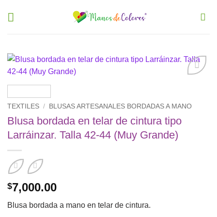
Saltar
al
contenido
Añadir
a la
lista de
TEXTILES
/
BLUSAS ARTESANALES BORDADAS A MANO
deseos
Blusa bordada en telar de cintura tipo
Larráinzar. Talla 42-44 (Muy Grande)
7,000.00
$
Blusa bordada a mano en telar de cintura.