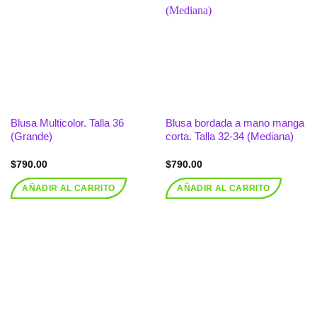
Añadir
Añadir
a la
a la
lista de
lista de
deseos
deseos
Blusa Multicolor. Talla 36
Blusa bordada a mano manga
(Grande)
corta. Talla 32-34 (Mediana)
$
790.00
$
790.00
AÑADIR AL CARRITO
AÑADIR AL CARRITO