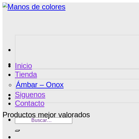
Saltar
al
contenido
Inicio
Tienda
Ámbar – Onox
Siguenos
Contacto
Productos mejor valorados
Buscar
por: