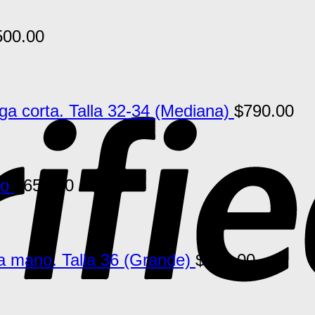
500.00
 corta. Talla 32-34 (Mediana)
$
790.00
jo
$
650.00
a mano. Talla 36 (Grande)
$
790.00