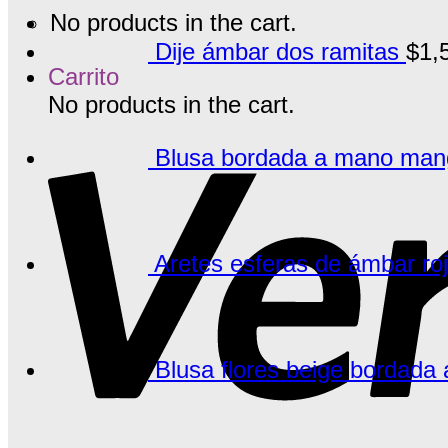
No products in the cart.
Dije ámbar dos ramitas
$
1,
Carrito
No products in the cart.
Blusa bordada a mano manga
Aretes esferas de ámbar ro
Blusa flores beige bordada 