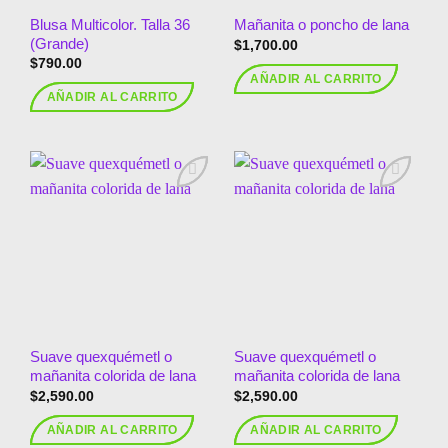
Blusa Multicolor. Talla 36
Mañanita o poncho de lana
(Grande)
$
1,700.00
$
790.00
AÑADIR AL CARRITO
AÑADIR AL CARRITO
Añadir
Añadir
a la
a la
lista de
lista de
deseos
deseos
Suave quexquémetl o
Suave quexquémetl o
mañanita colorida de lana
mañanita colorida de lana
$
2,590.00
$
2,590.00
AÑADIR AL CARRITO
AÑADIR AL CARRITO