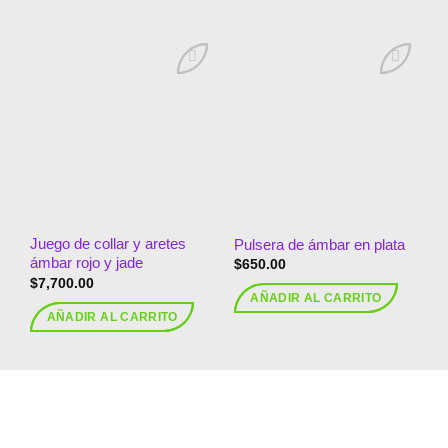
Añadir
Añadir
a la
a la
lista de
lista de
deseos
deseos
Juego de collar y aretes
Pulsera de ámbar en plata
ámbar rojo y jade
$
650.00
$
7,700.00
AÑADIR AL CARRITO
AÑADIR AL CARRITO