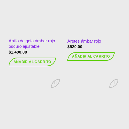
a la
a la
lista de
lista de
deseos
deseos
Anillo de gota ámbar rojo
Aretes ámbar rojo
oscuro ajustable
$
520.00
$
1,490.00
AÑADIR AL CARRITO
AÑADIR AL CARRITO
Añadir
Añadir
a la
a la
lista de
lista de
deseos
deseos