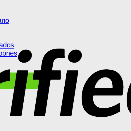
ano
ados
pones