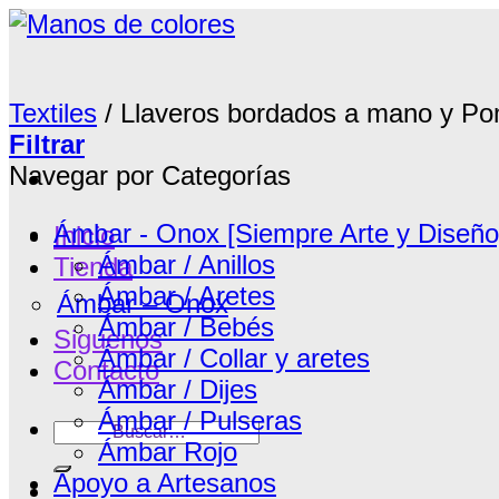
Saltar
al
contenido
Textiles
/
Llaveros bordados a mano y P
Filtrar
Navegar por Categorías
Ámbar - Onox [Siempre Arte y Diseño
Inicio
Ámbar / Anillos
Tienda
Ámbar / Aretes
Ámbar – Onox
Ámbar / Bebés
Siguenos
Ámbar / Collar y aretes
Contacto
Ámbar / Dijes
Ámbar / Pulseras
Buscar
Ámbar Rojo
por:
Apoyo a Artesanos