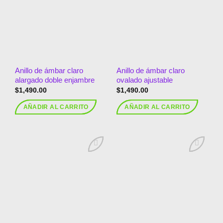
a la
a la
lista de
lista de
deseos
deseos
Anillo de ámbar claro
Anillo de ámbar claro
alargado doble enjambre
ovalado ajustable
$
1,490.00
$
1,490.00
AÑADIR AL CARRITO
AÑADIR AL CARRITO
Añadir
Añadir
a la
a la
lista de
lista de
deseos
deseos