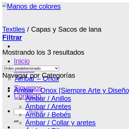
Saltar
al
contenido
Textiles
/
Capas y Sacos de lana
Filtrar
Mostrando los 3 resultados
Inicio
Tienda
Navegar por Categorías
Ámbar – Onox
Siguenos
Ámbar - Onox [Siempre Arte y Diseño
Contacto
Ámbar / Anillos
Ámbar / Aretes
Buscar
Ámbar / Bebés
por:
Ámbar / Collar y aretes