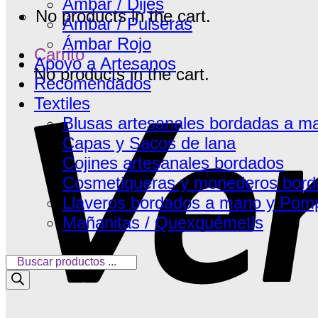
Ámbar / Dijes
No products in the cart.
Ámbar / Pulseras
Ámbar Rojo
Carrito
Apoyo a Artesanos
No products in the cart.
Recomendados
Textiles
Blusas artesanales bordadas a m
Capas y Sacos de lana
Cojines artesanales bordados
Cosmetiqueras y monederos bord
Llaveros bordados a mano y Pom
Mañanitas / Quexquémetls
Búsqueda
de
productos