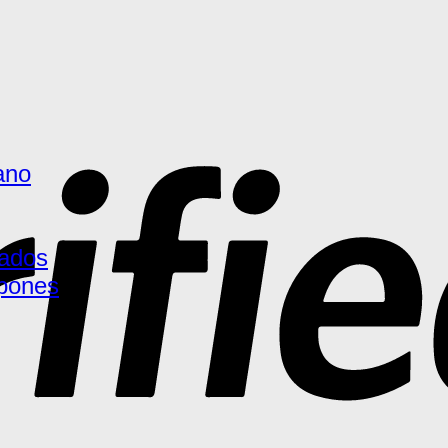
ano
ados
pones