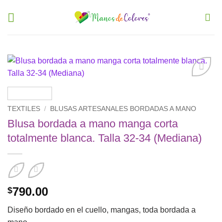
Saltar
al
contenido
Añadir
a la
lista de
TEXTILES
/
BLUSAS ARTESANALES BORDADAS A MANO
deseos
Blusa bordada a mano manga corta
totalmente blanca. Talla 32-34 (Mediana)
790.00
$
Diseño bordado en el cuello, mangas, toda bordada a