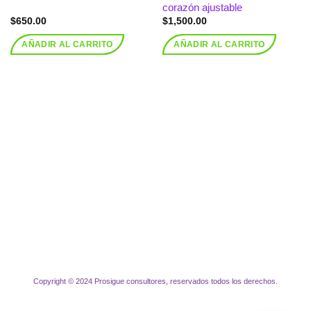
corazón ajustable
$
650.00
$
1,500.00
AÑADIR AL CARRITO
AÑADIR AL CARRITO
Copyright © 2024 Prosigue consultores, reservados todos los derechos.
Visa
MasterCard
PayPal