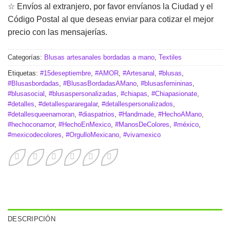
☆ Envíos al extranjero, por favor envíanos la Ciudad y el
Código Postal al que deseas enviar para cotizar el mejor
precio con las mensajerías.
Categorías:
Blusas artesanales bordadas a mano
,
Textiles
Etiquetas:
#15deseptiembre
,
#AMOR
,
#Artesanal
,
#blusas
,
#Blusasbordadas
,
#BlusasBordadasAMano
,
#blusasfemininas
,
#blusasocial
,
#blusaspersonalizadas
,
#chiapas
,
#Chiapasionate
,
#detalles
,
#detallespararegalar
,
#detallespersonalizados
,
#detallesqueenamoran
,
#diaspatrios
,
#Handmade
,
#HechoAMano
,
#hechoconamor
,
#HechoEnMexico
,
#ManosDeColores
,
#méxico
,
#mexicodecolores
,
#OrgulloMexicano
,
#vivamexico
DESCRIPCIÓN