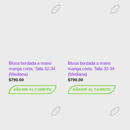
Añadir
Añadir
a la
a la
lista de
lista de
deseos
deseos
Blusa bordada a mano
Blusa bordada a mano
manga corta. Talla 32-34
manga corta. Talla 32-34
(Mediana)
(Mediana)
$
790.00
$
790.00
AÑADIR AL CARRITO
AÑADIR AL CARRITO
Añadir
Añadir
a la
a la
lista de
lista de