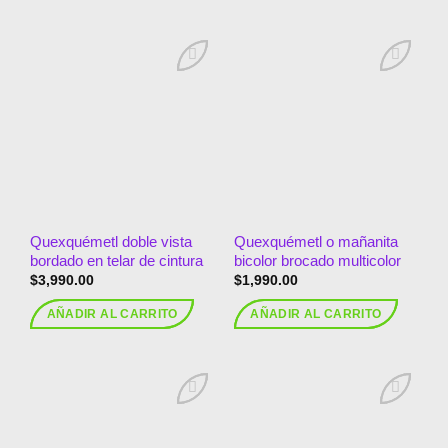
Añadir
Añadir
a la
a la
lista de
lista de
deseos
deseos
Quexquémetl doble vista
Quexquémetl o mañanita
bordado en telar de cintura
bicolor brocado multicolor
$
3,990.00
$
1,990.00
AÑADIR AL CARRITO
AÑADIR AL CARRITO
Añadir
Añadir
a la
a la
lista de
lista de