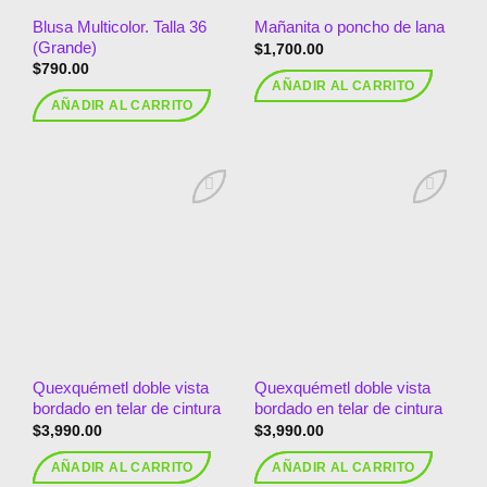
Blusa Multicolor. Talla 36
Mañanita o poncho de lana
(Grande)
$
1,700.00
$
790.00
AÑADIR AL CARRITO
AÑADIR AL CARRITO
Añadir
Añadir
a la
a la
lista de
lista de
deseos
deseos
Quexquémetl doble vista
Quexquémetl doble vista
bordado en telar de cintura
bordado en telar de cintura
$
3,990.00
$
3,990.00
AÑADIR AL CARRITO
AÑADIR AL CARRITO