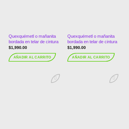
deseos
deseos
Quexquémetl o mañanita
Quexquémetl o mañanita
bordada en telar de cintura
bordada en telar de cintura
$
1,990.00
$
1,990.00
AÑADIR AL CARRITO
AÑADIR AL CARRITO
Añadir
Añadir
a la
a la
lista de
lista de
deseos
deseos