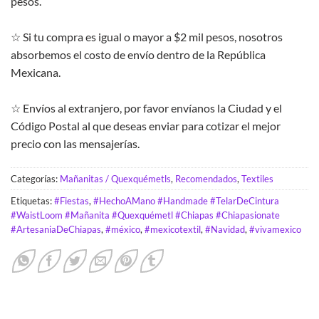
pesos.
☆ Si tu compra es igual o mayor a $2 mil pesos, nosotros
absorbemos el costo de envío dentro de la República
Mexicana.
☆ Envíos al extranjero, por favor envíanos la Ciudad y el
Código Postal al que deseas enviar para cotizar el mejor
precio con las mensajerías.
Categorías:
Mañanitas / Quexquémetls
,
Recomendados
,
Textiles
Etiquetas:
#Fiestas
,
#HechoAMano #Handmade #TelarDeCintura
#WaistLoom #Mañanita #Quexquémetl #Chiapas #Chiapasionate
#ArtesaniaDeChiapas
,
#méxico
,
#mexicotextil
,
#Navidad
,
#vivamexico