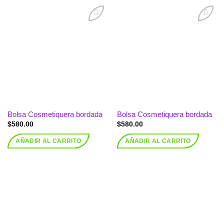
Añadir
Añadir
a la
a la
lista de
lista de
deseos
deseos
Bolsa Cosmetiquera bordada
Bolsa Cosmetiquera bordada
$
580.00
$
580.00
AÑADIR AL CARRITO
AÑADIR AL CARRITO