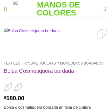
Saltar
al
contenido
Añadir
a la
lista de
deseos
TEXTILES
/
COSMETIQUERAS Y MONEDEROS BORDADOS
Bolsa Cosmetiquera bordada
580.00
$
Bolsa o cosmetiquera bordada en telar de cintura