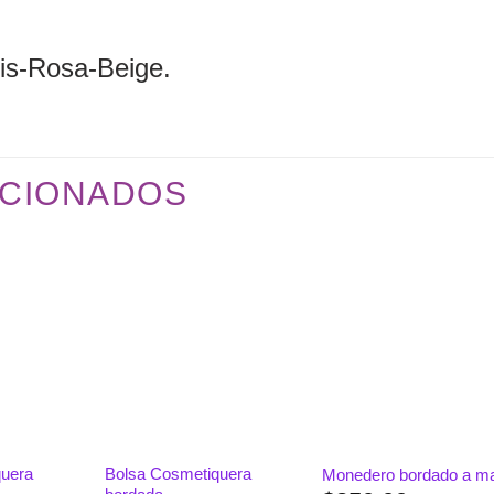
is-Rosa-Beige.
CIONADOS
Añadir
Añadir
Añadi
a la
a la
a la
lista de
lista de
lista 
deseos
deseos
deseo
quera
Bolsa Cosmetiquera
Monedero bordado a m