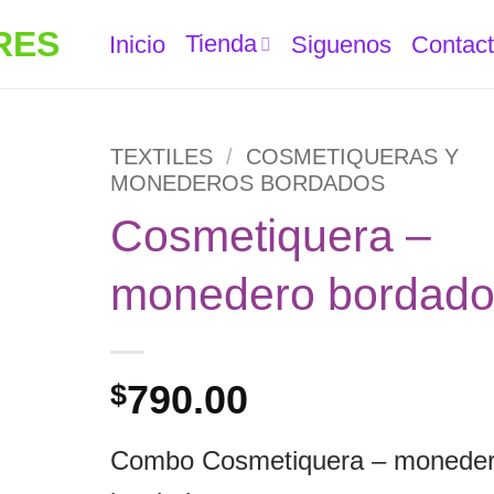
Tienda
Inicio
Siguenos
Contac
TEXTILES
/
COSMETIQUERAS Y
MONEDEROS BORDADOS
Cosmetiquera –
ñadir
a la
monedero bordad
ista de
eseos
790.00
$
Combo Cosmetiquera – monede