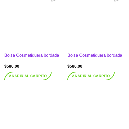
Añadir
Añadir
a la
a la
lista de
lista de
deseos
deseos
Bolsa Cosmetiquera bordada
Bolsa Cosmetiquera bordada
$
580.00
$
580.00
AÑADIR AL CARRITO
AÑADIR AL CARRITO