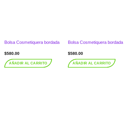
lista de
lista de
deseos
deseos
Bolsa Cosmetiquera bordada
Bolsa Cosmetiquera bordada
$
580.00
$
580.00
AÑADIR AL CARRITO
AÑADIR AL CARRITO