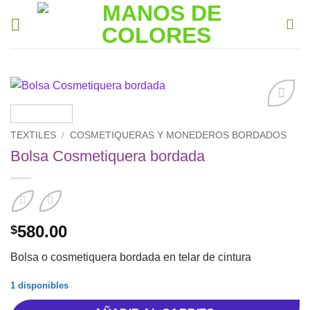
Saltar
al
contenido
Añadir
a la
TEXTILES
/
COSMETIQUERAS Y MONEDEROS BORDADOS
lista de
Bolsa Cosmetiquera bordada
deseos
580.00
$
Bolsa o cosmetiquera bordada en telar de cintura
1 disponibles