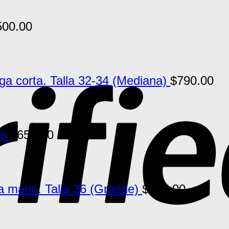
500.00
 corta. Talla 32-34 (Mediana)
$
790.00
jo
$
650.00
a mano. Talla 36 (Grande)
$
790.00