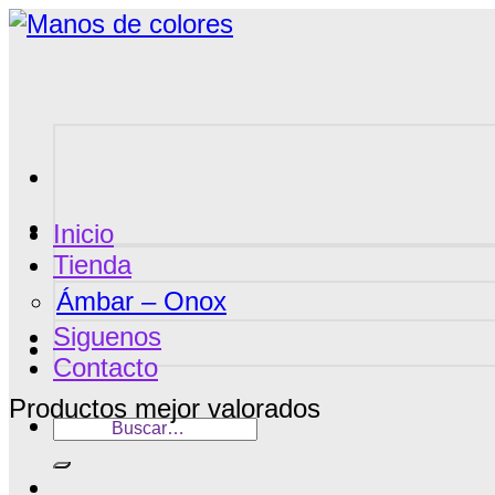
Saltar
al
contenido
Inicio
Tienda
Ámbar – Onox
Siguenos
Contacto
Productos mejor valorados
Buscar
por: