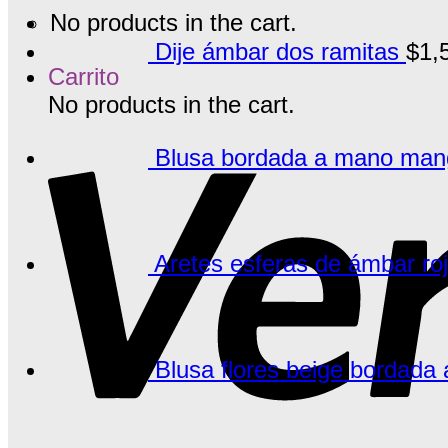
No products in the cart.
Dije ámbar dos ramitas
$
1,
Carrito
No products in the cart.
Blusa bordada a mano manga
Aretes esferas de ámbar ro
Blusa flores beige bordada 