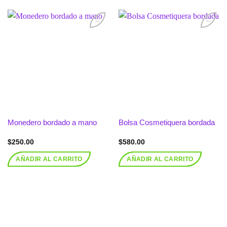
Añadir
Añadir
a la
a la
lista de
lista de
deseos
deseos
Monedero bordado a mano
Bolsa Cosmetiquera bordada
$
250.00
$
580.00
AÑADIR AL CARRITO
AÑADIR AL CARRITO