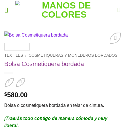
Saltar
al
contenido
Añadir
a la
TEXTILES
/
COSMETIQUERAS Y MONEDEROS BORDADOS
lista de
Bolsa Cosmetiquera bordada
deseos
580.00
$
Bolsa o cosmetiquera bordada en telar de cintura.
¡Traerás todo contigo de manera cómoda y muy
ligera!.