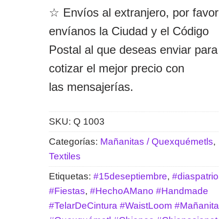
☆ Envíos al extranjero, por favor
envíanos la Ciudad y el Código
Postal al que deseas enviar para
cotizar el mejor precio con
las mensajerías.
SKU:
Q 1003
Categorías:
Mañanitas / Quexquémetls
,
Textiles
Etiquetas:
#15deseptiembre
,
#diaspatrio
#Fiestas
,
#HechoAMano #Handmade
#TelarDeCintura #WaistLoom #Mañanita