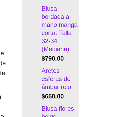
Blusa
bordada a
mano manga
corta. Talla
32-34
(Mediana)
se
$
790.00
 de
Aretes
te
esferas de
ámbar rojo
$
650.00
n
o
Blusa flores
to
beige