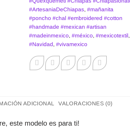
#Quexquémetl #Chiapas #Chiapasionat
#ArtesaniaDeChiapas
,
#mañanita
#poncho #chal #embroidered #cotton
#handmade #mexican #artisan
#madeinmexico
,
#méxico
,
#mexicotextil
,
#Navidad
,
#vivamexico
MACIÓN ADICIONAL
VALORACIONES (0)
re, este modelo es para ti!