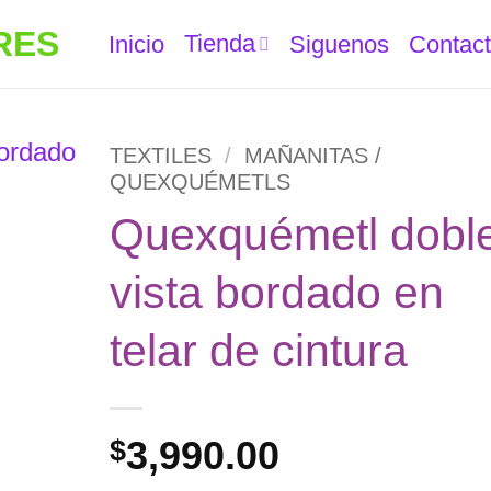
Tienda
Inicio
Siguenos
Contac
TEXTILES
/
MAÑANITAS /
QUEXQUÉMETLS
Quexquémetl dobl
vista bordado en
telar de cintura
3,990.00
$