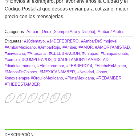
☆ Envíos al extranjero, por favor envíanos la Ciudad y el
Código Postal al que deseas enviar para cotizar el mejor
precio con las mensajerías.
Categorías:
Ámbar - Onox [Siempre Arte y Diseño]
,
Ámbar / Aretes
Etiquetas:
#10demayo
,
#14DEFEBRERO
,
#AmbarDeSimojovel
,
#AmbarMexicano
,
#AmbarRojo
,
#Amber
,
#AMOR
,
#AMORYAMISTAD
,
#anivesario
,
#Artesanal
,
#CELEBRACION
,
#chiapas
,
#Chiapasionate
,
#cumple
,
#CUMPLEA?OS
,
#DIADELAMORYLAAMISTAD
,
#diadelasmadres
,
#Elmejorambar
,
#FEBRERO14
,
#HechoEnMexico
,
#ManosDeColores
,
#MEXICANAMBER
,
#Navidad
,
#onox
,
#onoxsiempre #OrgulloMexicano
,
#PlataMexicana
,
#REDAMBER
,
#THEBESTAMBER
DESCRIPCIÓN