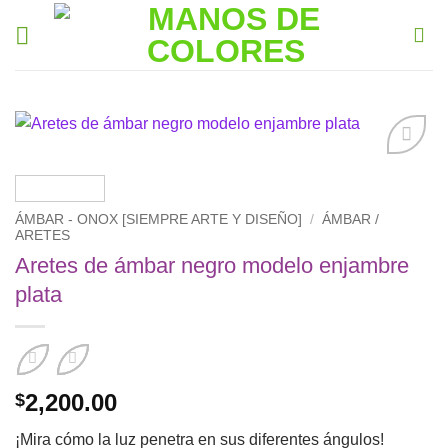
Saltar
al
contenido
Añadir
a la
lista de
ÁMBAR - ONOX [SIEMPRE ARTE Y DISEÑO]
/
ÁMBAR /
deseos
ARETES
Aretes de ámbar negro modelo enjambre
plata
2,200.00
$
¡Mira cómo la luz penetra en sus diferentes ángulos!