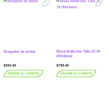
Añadir
Añadir
a la
a la
lista de
lista de
deseos
deseos
Blusa Multicolor. Talla 32-34
Broqueles de ámbar
(Mediana)
$
250.00
$
790.00
AÑADIR AL CARRITO
AÑADIR AL CARRITO