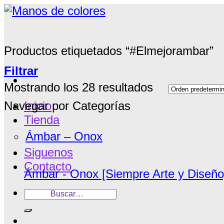
Saltar
al
contenido
Productos etiquetados “#Elmejorambar”
Filtrar
Mostrando los 28 resultados
Navegar por Categorías
Inicio
Tienda
Ámbar – Onox
Siguenos
Contacto
Ámbar - Onox [Siempre Arte y Diseño
Buscar
por: