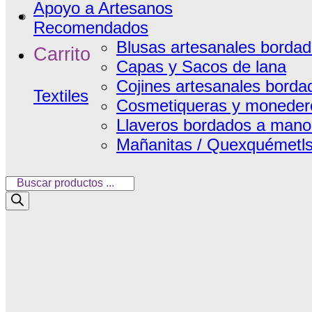
Apoyo a Artesanos
Recomendados
Blusas artesanales borda
Carrito
Capas y Sacos de lana
Cojines artesanales borda
Textiles
Cosmetiqueras y moneder
Llaveros bordados a man
Mañanitas / Quexquémetl
Búsqueda
de
productos