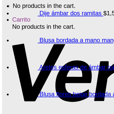
No products in the cart.
Dije ámbar dos ramitas
$
1,
Carrito
No products in the cart.
Blusa bordada a mano manga
Aretes esferas de ámbar ro
Blusa flores beige bordada 