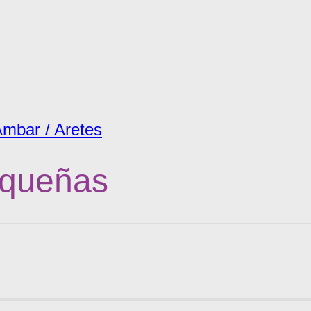
mbar / Aretes
equeñas