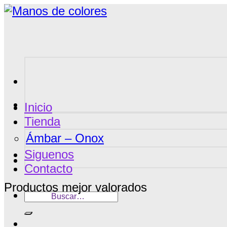
Saltar
al
contenido
Inicio
Tienda
Ámbar – Onox
Siguenos
Contacto
Productos mejor valorados
Buscar
por: