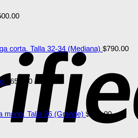
500.00
 corta. Talla 32-34 (Mediana)
$
790.00
jo
$
650.00
a mano. Talla 36 (Grande)
$
790.00