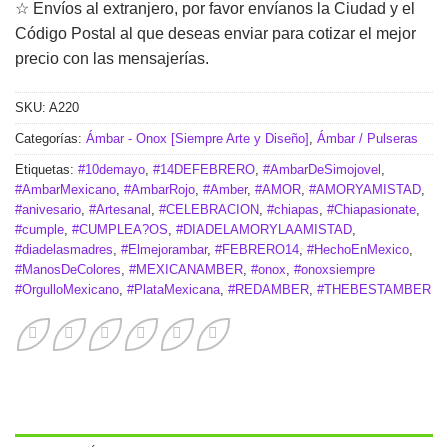
☆ Envíos al extranjero, por favor envíanos la Ciudad y el
Código Postal al que deseas enviar para cotizar el mejor
precio con las mensajerías.
SKU:
A220
Categorías:
Ámbar - Onox [Siempre Arte y Diseño]
,
Ámbar / Pulseras
Etiquetas:
#10demayo
,
#14DEFEBRERO
,
#AmbarDeSimojovel
,
#AmbarMexicano
,
#AmbarRojo
,
#Amber
,
#AMOR
,
#AMORYAMISTAD
,
#anivesario
,
#Artesanal
,
#CELEBRACION
,
#chiapas
,
#Chiapasionate
,
#cumple
,
#CUMPLEA?OS
,
#DIADELAMORYLAAMISTAD
,
#diadelasmadres
,
#Elmejorambar
,
#FEBRERO14
,
#HechoEnMexico
,
#ManosDeColores
,
#MEXICANAMBER
,
#onox
,
#onoxsiempre
#OrgulloMexicano
,
#PlataMexicana
,
#REDAMBER
,
#THEBESTAMBER