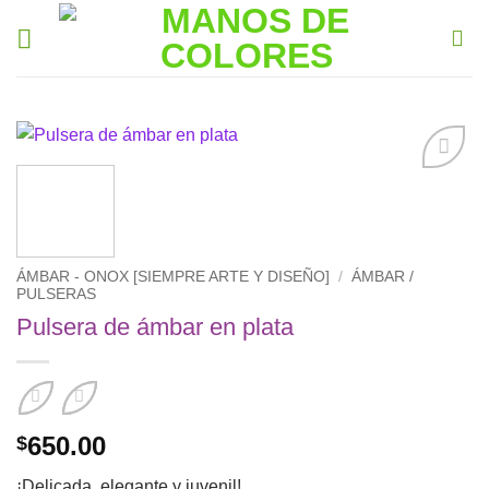
Saltar
al
contenido
Añadir
a la
lista de
deseos
ÁMBAR - ONOX [SIEMPRE ARTE Y DISEÑO]
/
ÁMBAR /
PULSERAS
Pulsera de ámbar en plata
650.00
$
¡Delicada, elegante y juvenil!.