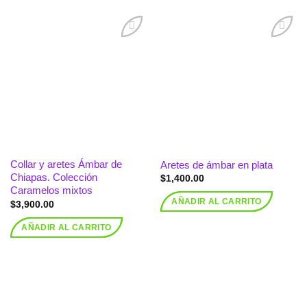
Añadir
Añadir
a la
a la
lista de
lista de
deseos
deseos
Collar y aretes Ámbar de
Aretes de ámbar en plata
Chiapas. Colección
$
1,400.00
Caramelos mixtos
AÑADIR AL CARRITO
$
3,900.00
AÑADIR AL CARRITO