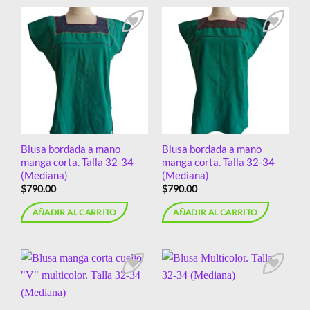
Añadir
Añadir
a la
a la
lista de
lista de
deseos
deseos
Blusa bordada a mano
Blusa bordada a mano
manga corta. Talla 32-34
manga corta. Talla 32-34
(Mediana)
(Mediana)
$
790.00
$
790.00
AÑADIR AL CARRITO
AÑADIR AL CARRITO
Añadir
Añadir
a la
a la
lista de
lista de