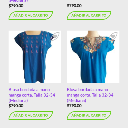
(Mediana)
$
790.00
$
790.00
AÑADIR AL CARRITO
AÑADIR AL CARRITO
Añadir
Añadir
a la
a la
lista de
lista de
deseos
deseos
Blusa bordada a mano
Blusa bordada a mano
manga corta. Talla 32-34
manga corta. Talla 32-34
(Mediana)
(Mediana)
$
790.00
$
790.00
AÑADIR AL CARRITO
AÑADIR AL CARRITO