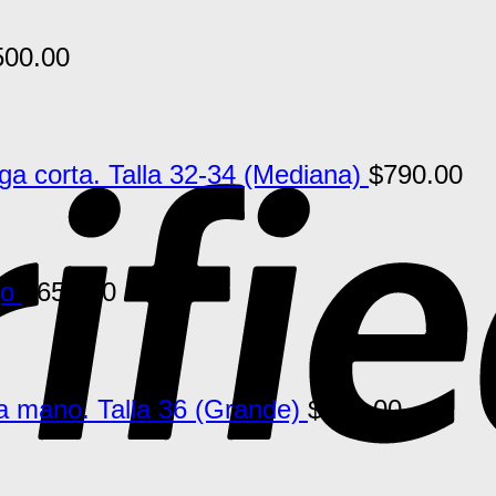
500.00
 corta. Talla 32-34 (Mediana)
$
790.00
jo
$
650.00
a mano. Talla 36 (Grande)
$
790.00