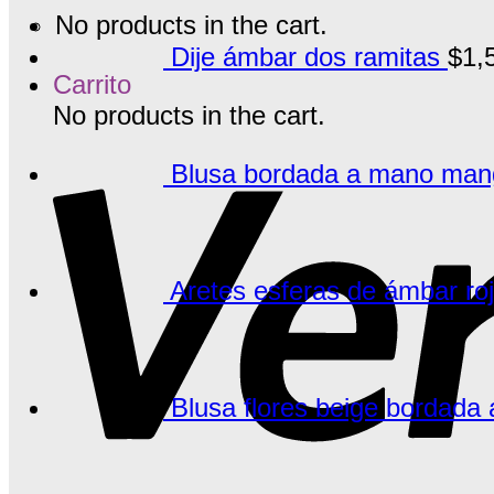
No products in the cart.
Dije ámbar dos ramitas
$
1,
Carrito
No products in the cart.
Blusa bordada a mano manga
Aretes esferas de ámbar ro
Blusa flores beige bordada 