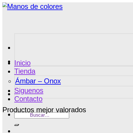
Saltar
al
contenido
Inicio
Tienda
Ámbar – Onox
Siguenos
Contacto
Productos mejor valorados
Buscar
por: