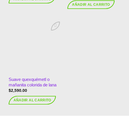
AÑADIR AL CARRITO
Añadir
a la
lista de
deseos
Suave quexquémetl o
mañanita colorida de lana
$
2,590.00
AÑADIR AL CARRITO