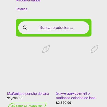
Recomendados
Textiles
Añadir
Añadir
a la
a la
lista de
lista de
deseos
deseos
Suave quexquémetl o
Mañanita o poncho de lana
mañanita colorida de lana
$
1,700.00
$
2,590.00
AÑADIR AL CARRITO