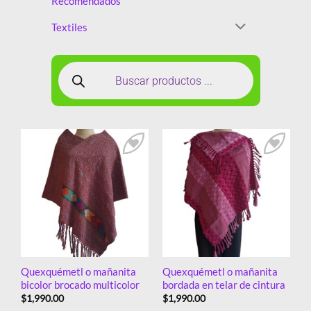
Recomendados
Textiles
Añadir
Añadir
a la
a la
lista de
lista de
deseos
deseos
Quexquémetl o mañanita
Quexquémetl o mañanita
bicolor brocado multicolor
bordada en telar de cintura
$
1,990.00
$
1,990.00