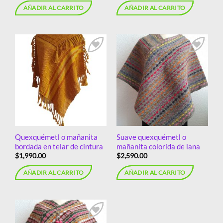
AÑADIR AL CARRITO
AÑADIR AL CARRITO
Añadir
Añadir
a la
a la
lista de
lista de
deseos
deseos
Quexquémetl o mañanita
Suave quexquémetl o
bordada en telar de cintura
mañanita colorida de lana
$
1,990.00
$
2,590.00
AÑADIR AL CARRITO
AÑADIR AL CARRITO