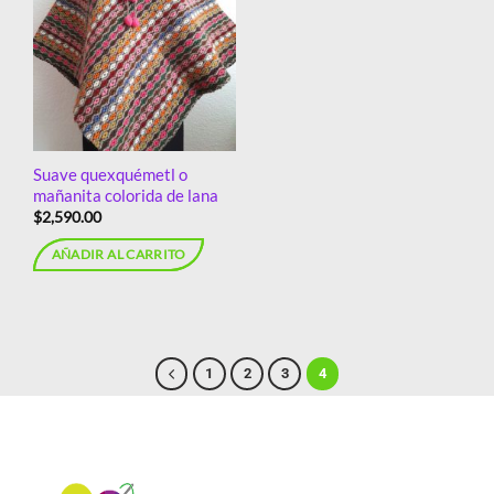
Añadir
a la
lista de
deseos
Suave quexquémetl o
mañanita colorida de lana
$
2,590.00
AÑADIR AL CARRITO
1
2
3
4