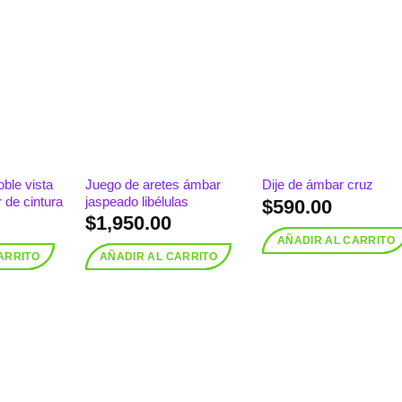
Añadir
Añadir
Añadi
a la
a la
a la
lista de
lista de
lista 
deseos
deseos
deseo
ble vista
Juego de aretes ámbar
Dije de ámbar cruz
 de cintura
jaspeado libélulas
$
590.00
$
1,950.00
AÑADIR AL CARRITO
ARRITO
AÑADIR AL CARRITO