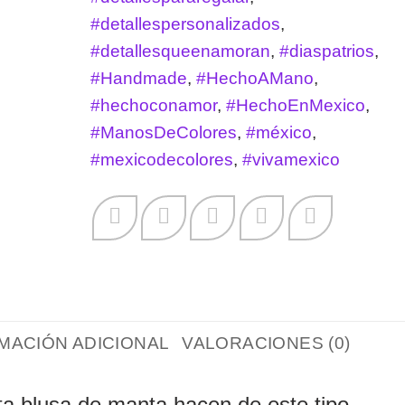
#detallespersonalizados
,
#detallesqueenamoran
,
#diaspatrios
,
#Handmade
,
#HechoAMano
,
#hechoconamor
,
#HechoEnMexico
,
#ManosDeColores
,
#méxico
,
#mexicodecolores
,
#vivamexico
MACIÓN ADICIONAL
VALORACIONES (0)
ta blusa de manta hacen de este tipo