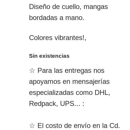
precio
prec
Diseño de cuello, mangas
original
actu
bordadas a mano.
era:
es:
$890.00.
$760
Colores vibrantes!,
Sin existencias
☆ Para las entregas nos
apoyamos en mensajerías
especializadas como DHL,
Redpack, UPS... :
☆ El costo de envío en la Cd.