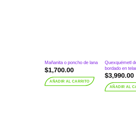
Añadir
a la
lista de
deseos
Quexquémetl do
Mañanita o poncho de lana
bordado en telar
$
1,700.00
$
3,990.00
AÑADIR AL CARRITO
AÑADIR AL C