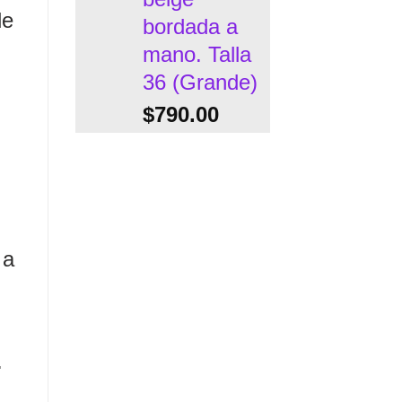
de
bordada a
mano. Talla
36 (Grande)
$
790.00
 a
.