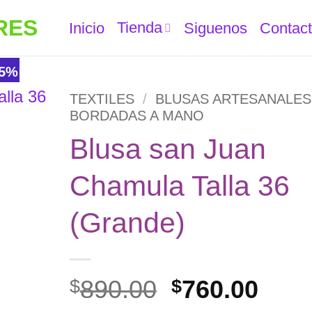
Tienda
Inicio
Siguenos
Contac
15%
TEXTILES
/
BLUSAS ARTESANALES
BORDADAS A MANO
Blusa san Juan
ñadir
a la
Chamula Talla 36
ista de
eseos
(Grande)
El
El
890.00
760.00
$
$