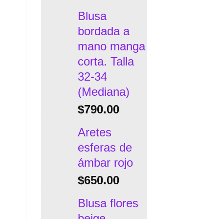
io
al
Blusa
bordada a
mano manga
.00.
corta. Talla
32-34
(Mediana)
$
790.00
Aretes
esferas de
ámbar rojo
$
650.00
Blusa flores
beige