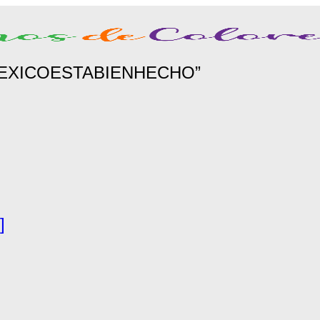
NMEXICOESTABIENHECHO”
]