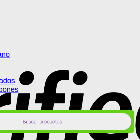
ano
ados
pones