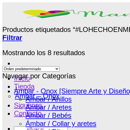
Saltar
al
contenido
Productos etiquetados “#LOHECHOE
Filtrar
Mostrando los 8 resultados
Navegar por Categorías
Inicio
Tienda
Ámbar - Onox [Siempre Arte y Diseño
Ámbar – Onox
Ámbar / Anillos
Siguenos
Ámbar / Aretes
Contacto
Ámbar / Bebés
Ámbar / Collar y aretes
Buscar