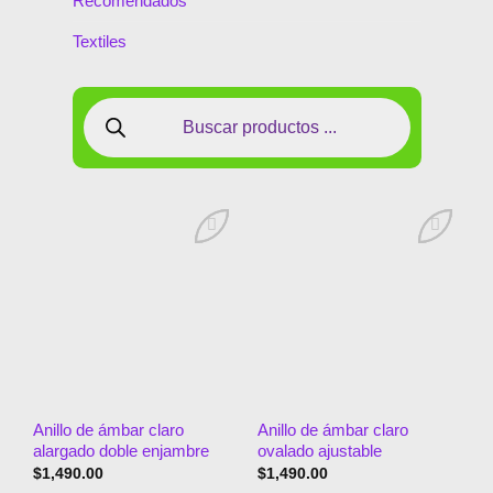
Recomendados
Textiles
Añadir
Añadir
a la
a la
lista de
lista de
deseos
deseos
Anillo de ámbar claro
Anillo de ámbar claro
alargado doble enjambre
ovalado ajustable
$
1,490.00
$
1,490.00