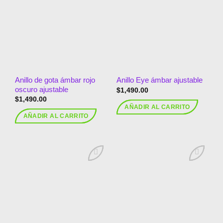
Añadir
Añadir
a la
a la
lista de
lista de
deseos
deseos
Anillo de gota ámbar rojo
Anillo Eye ámbar ajustable
oscuro ajustable
$
1,490.00
$
1,490.00
AÑADIR AL CARRITO
AÑADIR AL CARRITO
Añadir
Añadir
a la
a la
lista de
lista de
deseos
deseos