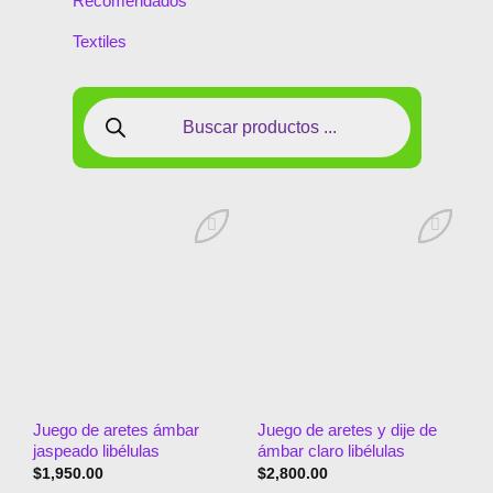
Recomendados
Textiles
Añadir
Añadir
a la
a la
lista de
lista de
deseos
deseos
Juego de aretes ámbar
Juego de aretes y dije de
jaspeado libélulas
ámbar claro libélulas
$
1,950.00
$
2,800.00