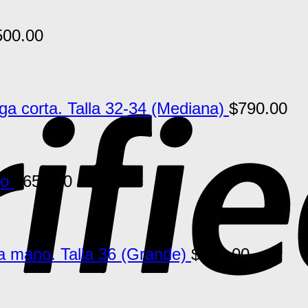
500.00
 corta. Talla 32-34 (Mediana)
$
790.00
jo
$
650.00
a mano. Talla 36 (Grande)
$
790.00