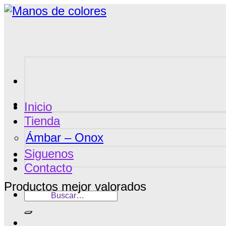
Saltar
al
contenido
Inicio
Tienda
Ámbar – Onox
Siguenos
Contacto
Productos mejor valorados
Buscar
por: