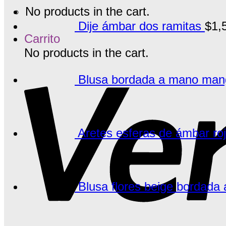
No products in the cart.
Dije ámbar dos ramitas
$
1,
Carrito
No products in the cart.
Blusa bordada a mano manga
Aretes esferas de ámbar ro
Blusa flores beige bordada 