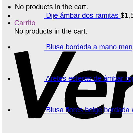
No products in the cart.
Dije ámbar dos ramitas
$
1,
Carrito
No products in the cart.
Blusa bordada a mano manga
Aretes esferas de ámbar ro
Blusa flores beige bordada 