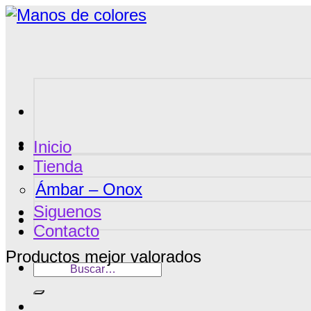
Saltar
al
contenido
Inicio
Tienda
Ámbar – Onox
Siguenos
Contacto
Productos mejor valorados
Buscar
por: