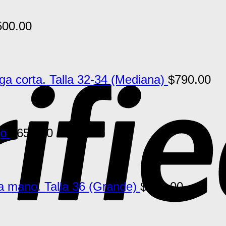
500.00
 corta. Talla 32-34 (Mediana)
$
790.00
jo
$
650.00
a mano. Talla 36 (Grande)
$
790.00