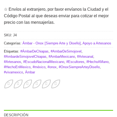
☆ Envíos al extranjero, por favor envíanos la Ciudad y el
Código Postal al que deseas enviar para cotizar el mejor
precio con las mensajerías.
SKU:
J4
Categorías:
Ámbar - Onox [Siempre Arte y Diseño]
,
Apoyo a Artesanos
Etiquetas:
#ÁmbarDeChiapas
,
#AmbarDeSimojovel
,
#AmbardeSimojovelChiapas
,
#AmbarMexicano
,
#Artesanal
,
#Artesanos
,
#EscudoNacionalMexicano
,
#Escultores
,
#HechoAMano
,
#HechoEnMexico
,
#méxico
,
#onox
,
#OnoxSiempreArteyDiseño
,
#vivamexico
,
Ámbar
DESCRIPCIÓN