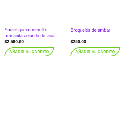
Suave quexquémetl o
Broqueles de ámbar
mañanita colorida de lana
$
2,590.00
$
250.00
AÑADIR AL CARRITO
AÑADIR AL CARRITO