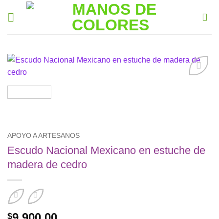
Saltar
al
contenido
Añadir
a la
lista de
deseos
APOYO A ARTESANOS
Escudo Nacional Mexicano en estuche de
madera de cedro
9,900.00
$