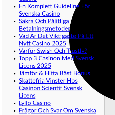
En Komplett Guideline För
Svenska Casino
Säkra Och Pålitliga
Betalningsmetoder
Vad Är Det Viktigaste På Ett
Nytt Casino 2025
Varför Swish Och Trustly?
Topp 3 Casinon Med Svensk
Licens 2025
Jämför & Hitta Bäst Bonus
Skattefria Vinster Hos
Casinon Scientif Svensk
Licens
Lyllo Casino
Frågor Och Svar Om Svenska