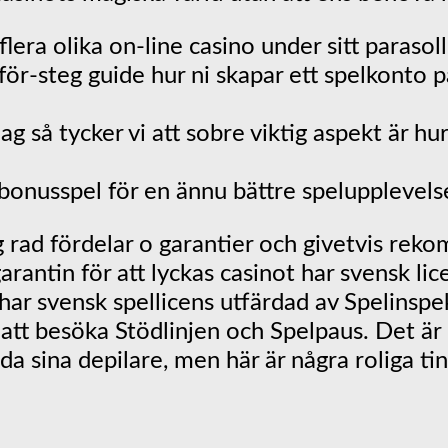
era olika on-line casino under sitt parasoll
r-steg guide hur ni skapar ett spelkonto p
lag så tycker vi att sobre viktig aspekt är h
 bonusspel för en ännu bättre spelupplevels
 rad fördelar o garantier och givetvis rek
arantin för att lyckas casinot har svensk li
ehar svensk spellicens utfärdad av Spelinsp
t besöka Stödlinjen och Spelpaus. Det är b
uda sina depilare, men här är några roliga 