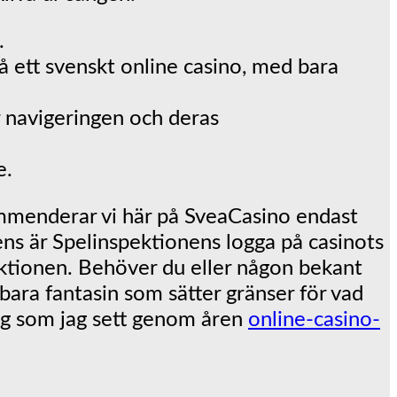
.
å ett svenskt online casino, med bara
ur navigeringen och deras
e.
ommenderar vi här på SveaCasino endast
cens är Spelinspektionens logga på casinots
ektionen. Behöver du eller någon bekant
ara fantasin som sätter gränser för vad
ting som jag sett genom åren
online-casino-