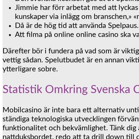
Jimmie har förr arbetat med att lyckas
kunskaper via inlägg om branschen,» «r
Då är de hög tid att använda Spelpaus.
Att filma på online online casino ska va
Därefter bör i fundera på vad som är viktig
vettig sådan. Spelutbudet är en annan vikt
ytterligare sobre.
Statistik Omkring Svenska 
Mobilcasino är inte bara ett alternativ unti
ständiga teknologiska utvecklingen förvänt
funktionalitet och bekvämlighet. Tänk dig 
nattduksbordet, redo att ta drill down till