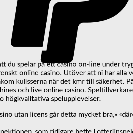
t att du spelar på ett casino on-line under t
venskt online casino. Utöver att ni har alla v
akom kulisserna när det kmr till säkerhet. P
es och live online casino. Speltillverkare s
 högkvalitativa spelupplevelser.
casino utan licens går detta mycket bra,» «
pektionen, som tidigare hette Lotteriinspe