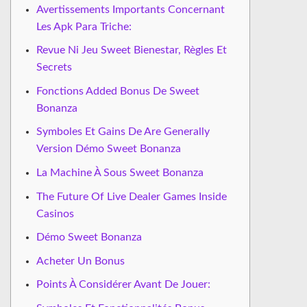
Avertissements Importants Concernant
Les Apk Para Triche:
Revue Ni Jeu Sweet Bienestar, Règles Et
Secrets
Fonctions Added Bonus De Sweet
Bonanza
Symboles Et Gains De Are Generally
Version Démo Sweet Bonanza
La Machine À Sous Sweet Bonanza
The Future Of Live Dealer Games Inside
Casinos
Démo Sweet Bonanza
Acheter Un Bonus
Points À Considérer Avant De Jouer: