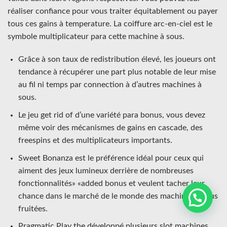
réaliser confiance pour vous traiter équitablement ou payer
tous ces gains à temperature. La coiffure arc-en-ciel est le
symbole multiplicateur para cette machine à sous.
Grâce à son taux de redistribution élevé, les joueurs ont
tendance à récupérer une part plus notable de leur mise
au fil ni temps par connection à d’autres machines à
sous.
Le jeu get rid of d’une variété para bonus, vous devez
même voir des mécanismes de gains en cascade, des
freespins et des multiplicateurs importants.
Sweet Bonanza est le préférence idéal pour ceux qui
aiment des jeux lumineux derrière de nombreuses
fonctionnalités» «added bonus et veulent tacher leur
chance dans le marché de le monde des machines à sous
fruitées.
Pragmatic Play the développé plusieurs slot machines,