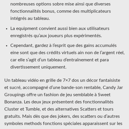
nombreuses options sobre mise ainsi que diverses
fonctionnalités bonus, comme des multiplicateurs
intégrés au tableau.
La equipment convient aussi bien aux utilisateurs
enregistrés qu’aux joueurs plus expérimentés.
Cependant, gardez à l’esprit que des gains accumulés
eine sont que des crédits virtuels ain non de l’argent réel,
car elle s’agit d’un tableau d’entraînement et para
divertissement uniquement.
Un tableau vidéo en grille de 7×7 dos un décor fantaisiste
et sucré, accompagné d’une bande-son rentable, Candy Jar
Groupings offre un fashion de jeu semblable à Sweet
Bonanza. Les deux jeux présentent des fonctionnalités
Cluster et Tumble, et des alternatives Scatters et tours
gratuits. Mais dès que des jokers, des scatters ou d’autres
symboles methods fonctions spéciales apparaissent sur les