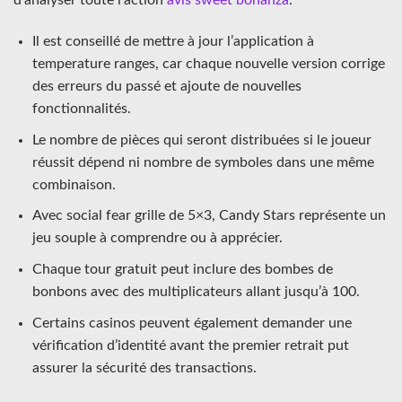
d’analyser toute l’action
avis sweet bonanza
.
Il est conseillé de mettre à jour l’application à
temperature ranges, car chaque nouvelle version corrige
des erreurs du passé et ajoute de nouvelles
fonctionnalités.
Le nombre de pièces qui seront distribuées si le joueur
réussit dépend ni nombre de symboles dans une même
combinaison.
Avec social fear grille de 5×3, Candy Stars représente un
jeu souple à comprendre ou à apprécier.
Chaque tour gratuit peut inclure des bombes de
bonbons avec des multiplicateurs allant jusqu’à 100.
Certains casinos peuvent également demander une
vérification d’identité avant the premier retrait put
assurer la sécurité des transactions.