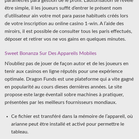
paramètres para gestion de le profil. L’autorisation se révèle
être simple, il les joueurs suffit d’entrer le présent nom
d’utilisateur ain votre mot para passe habituels créés lors
de votre inscription au online casino 1-win. A l’aide des
miroirs, il est possible de consulter tous les paris effectués,
déposer et retirer vos ne vos gains en quelques minutes.
Sweet Bonanza Sur Des Appareils Mobiles
N’oubliez pas de jouer de façon autor et de les joueurs en
tenir aux casinos en ligne réputés pour une expérience
optimale. Dragon Funds est une plateforme qui a vite gagné
en popularité au cours dieses dernières années. Le site
propose este large éventail sobre machines à pratiquer,
présentées par les meilleurs fournisseurs mondiaux.
Ce fichier est transféré dans la mémoire de l’appareil, où
arianne peut être installé et activé pour permettre le
tableau.