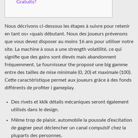
Gratuits?
Nous décrivons ci-dessous les étapes à suivre pour retenir
en tant os» «quais débutant. Nous des joueurs prévenons
que vous devez disposer au moins 16 ans pour utiliser notre
site. La machine à sous a une strength volatilité, ce qui
signifie que des gains sont élevés mais abandonnent
fréquemment. Le fournisseur the proposé une big gamme
entre des tailles de mise minimale (0, 20) et maximale (100).
Cette caractéristique permet aux joueurs grâce à des fonds
différents de profiter i gameplay.
Des rivets et kklk détails mécaniques seront également
utilisés dans le design.
Même trop de plaisir, automobile la poussée d’excitation
de gagner peut déclencher un canal compulsif chez la
pluparts des personnes.