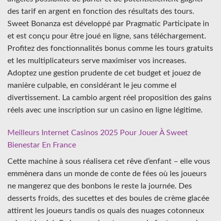
des tarif en argent en fonction des résultats des tours.
Sweet Bonanza est développé par Pragmatic Participate in
et est conçu pour être joué en ligne, sans téléchargement.
Profitez des fonctionnalités bonus comme les tours gratuits
et les multiplicateurs serve maximiser vos increases.
Adoptez une gestion prudente de cet budget et jouez de
manière culpable, en considérant le jeu comme el
divertissement. La cambio argent réel proposition des gains
réels avec une inscription sur un casino en ligne légitime.
Meilleurs Internet Casinos 2025 Pour Jouer À Sweet
Bienestar En France
Cette machine à sous réalisera cet rêve d’enfant – elle vous
emmènera dans un monde de conte de fées où les joueurs
ne mangerez que des bonbons le reste la journée. Des
desserts froids, des sucettes et des boules de crème glacée
attirent les joueurs tandis os quais des nuages cotonneux