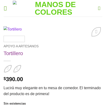
Saltar
al
contenido
Añadir
a la
APOYO A ARTESANOS
lista de
Tortillero
deseos
390.00
$
Lucirá muy elegante en tu mesa de comedor. El terminado
del producto es de primera!
Sin existencias