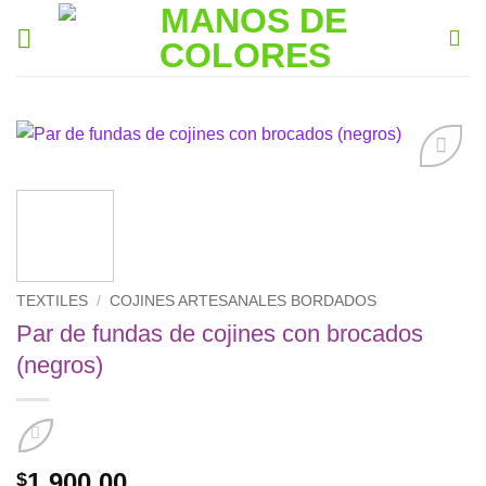
Saltar
al
contenido
Añadir
a la
lista de
deseos
TEXTILES
/
COJINES ARTESANALES BORDADOS
Par de fundas de cojines con brocados
(negros)
1,900.00
$