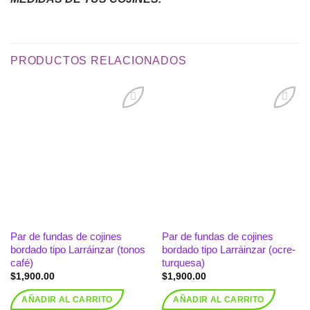
PRODUCTOS RELACIONADOS
Añadir
Añadir
a la
a la
lista de
lista de
deseos
deseos
Par de fundas de cojines
Par de fundas de cojines
bordado tipo Larráinzar (tonos
bordado tipo Larráinzar (ocre-
café)
turquesa)
$
1,900.00
$
1,900.00
AÑADIR AL CARRITO
AÑADIR AL CARRITO