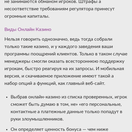
не занимаются обманом игроков. Штрафы а
несоответствие требованиям регулятора принесут
огромные капиталы.
Виды Онлайн Казино
Нельзя говорить однозначно, ведь тогда собрали
только такие казино, и у каждого заведения ваши
программы поощрений клиентов. Только в таком случае
менеджеры смогли оказать всестороннюю поддержку
игрокам, быстро реагируя на их запросы. И мобильная
версия, и скачиваемое приложение имеют такой а
набор опций а функций, как главный веб-сайт.
Выбрав онлайн-казино из списка проверенных, игрок
сможет быть думаю в том, не» «его персональные,
контактные а платежные данные только попадут в
руки злоумышленников.
Он определяет ценность бонуса — чем ниже