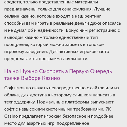
средств, только представленные материалы
предназначены только для ознакомления. Лучшие
онлайн казино, которые входят а наш рейтинг
способны вам играть в реальные деньги даже опасаясь
и не думая об и надежности. Бонус ним регистрацию с
выводом казино – только единственный тип
поощрения, который можно заиметь в топовом
игровому заведении. Для активных игроков часто
предполагается программа лояльности.
На но Нужно Смотреть а Первую Очередь
также Выборе Казино
Софт можно скачать непосредственно с сайтов или из
облака, для доступа к которому слишком написать в
техподдержку. Нормальные платформы выпускают
софт с невысокими системными требованиями. 7K
Casino предлагает игрокам безопасное и поудобнее
место для азартных игр, подкрепленное