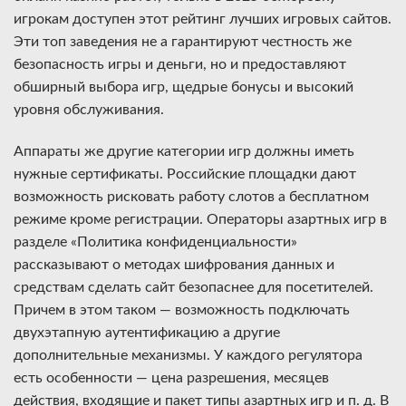
игрокам доступен этот рейтинг лучших игровых сайтов.
Эти топ заведения не а гарантируют честность же
безопасность игры и деньги, но и предоставляют
обширный выбора игр, щедрые бонусы и высокий
уровня обслуживания.
Аппараты же другие категории игр должны иметь
нужные сертификаты. Российские площадки дают
возможность рисковать работу слотов а бесплатном
режиме кроме регистрации. Операторы азартных игр в
разделе «Политика конфиденциальности»
рассказывают о методах шифрования данных и
средствам сделать сайт безопаснее для посетителей.
Причем в этом таком — возможность подключать
двухэтапную аутентификацию а другие
дополнительные механизмы. У каждого регулятора
есть особенности — цена разрешения, месяцев
действия, входящие и пакет типы азартных игр и п. д. В