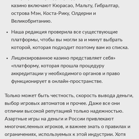
казино включают Кюрасао, Мальту, Гибралтар,
острова Мэн, Коста-Рику, Олдерни и
Великобританию.
Наша редакция проверила все существующие
платформы, чтобы вы могли за и минут выбрать
которой, которая подходит поэтому вам из списка.
Лицензированное казино представляет себя»
«платформу, которая прошла процедуру
аккредитации у необходимого органов и право
функционирует в онлайн-пространстве.
Только может быть честность, скорость вывода деньги,
выбор игровых автоматов и прочее. Даже все они
отличии высокой репутацией только надежностью.
Азартные игры на деньги и России привлекают
многочисленных игроков, и важнее знать о правилах и
ограничениях, используемых к этой индустрии. Хотя