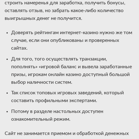
строить намеренья для заработка, получить бонусы,
оставлять отзыв, но забрать какое-либо количество
выигрышных денег не получится.
Доверять рейтингам интернет-казино нужно же том
случае, если они опубликованы и проверенных
сайтах.
Для того, того осуществлять транзакции,
пополнять» «игровой баланс и вывела заработанные
призы, игрокам онлайн казино доступный большой
выбор наличности систем.
Так список топовых игровых заведений, который
составить профильными экспертами.
Потому в разделе настольных доступен
ознакомительный режим.
Сайт не занимается приемом и обработкой денежных