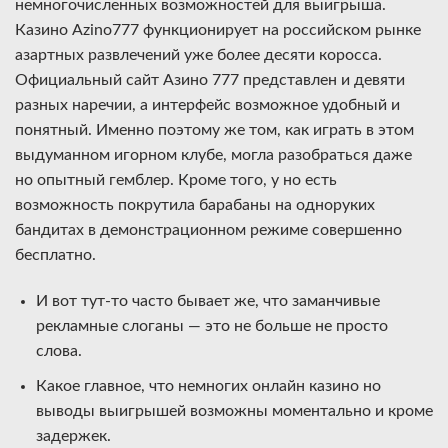
немногочисленных возможностей для выигрыша.
Казино Azino777 функционирует на российском рынке
азартных развлечений уже более десяти коросса.
Официальный сайт Азино 777 представлен и девяти
разных наречии, а интерфейс возможное удобный и
понятный. Именно поэтому же том, как играть в этом
выдуманном игорном клубе, могла разобраться даже
но опытный гемблер. Кроме того, у но есть
возможность покрутила барабаны на одноруких
бандитах в демонстрационном режиме совершенно
бесплатно.
И вот тут-то часто бывает же, что заманчивые
рекламные слоганы — это не больше не просто
слова.
Какое главное, что немногих онлайн казино но
выводы выигрышей возможны моментально и кроме
задержек.