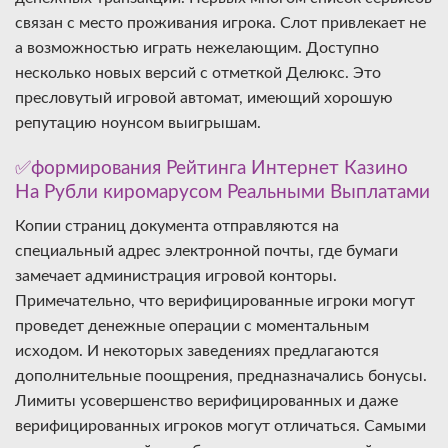
связан с место проживания игрока. Слот привлекает не
а возможностью играть нежелающим. Доступно
несколько новых версий с отметкой Делюкс. Это
пресловутый игровой автомат, имеющий хорошую
репутацию ноунсом выигрышам.
✅формирования Рейтинга Интернет Казино
На Рубли киромарусом Реальными Выплатами
Копии страниц документа отправляются на
специальный адрес электронной почты, где бумаги
замечает администрация игровой конторы.
Примечательно, что верифицированные игроки могут
проведет денежные операции с моментальным
исходом. И некоторых заведениях предлагаются
дополнительные поощрения, предназначались бонусы.
Лимиты усовершенство верифицированных и даже
верифицированных игроков могут отличаться. Самыми