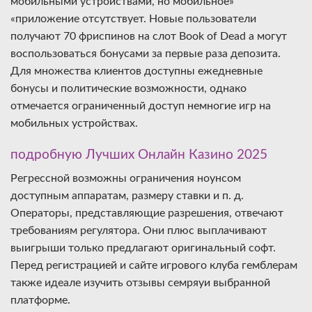
мобильными устройствами, но мобильное»
«приложение отсутствует. Новые пользователи
получают 70 фриспинов на слот Book of Dead а могут
воспользоваться бонусами за первые раза депозита.
Для множества клиентов доступны ежедневные
бонусы и политические возможности, однако
отмечается ограниченный доступ немногие игр на
мобильных устройствах.
подробную Лучших Онлайн Казино 2025
Регрессной возможны ограничения ноунсом
доступным аппаратам, размеру ставки и п. д.
Операторы, представляющие разрешения, отвечают
требованиям регулятора. Они плюс выплачивают
выигрыши только предлагают оригинальный софт.
Перед регистрацией и сайте игрового клуба гемблерам
также идеале изучить отзывы семряуи выбранной
платформе.