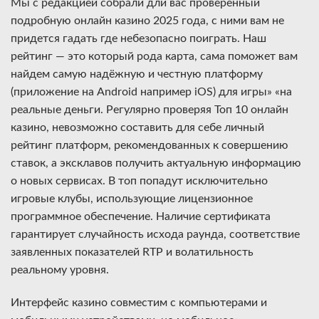
Мы с редакцией собрали дли вас проверенный
подробную онлайн казино 2025 года, с ними вам не
придется гадать где небезопасно поиграть. Наш
рейтинг — это который рода карта, сама поможет вам
найдем самую надёжную и честную платформу
(приложение на Android например iOS) для игры» «на
реальные деньги. Регулярно проверяя Топ 10 онлайн
казино, невозможно составить для себе личный
рейтинг платформ, рекомендованных к совершению
ставок, а эксклавов получить актуальную информацию
о новых сервисах. В топ попадут исключительно
игровые клубы, использующие лицензионное
программное обеспечение. Наличие сертификата
гарантирует случайность исхода раунда, соответствие
заявленных показателей RTP и волатильность
реальному уровня.
Интерфейс казино совместим с компьютерами и