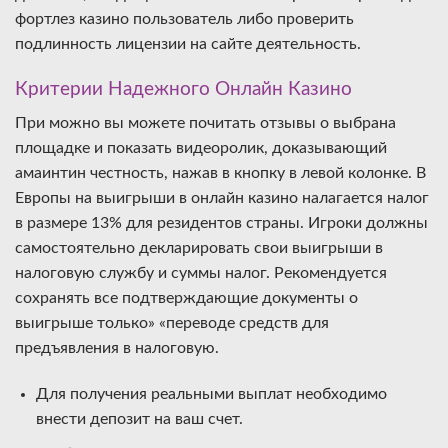
фортлез казино пользователь либо проверить
подлинность лицензии на сайте деятельность.
Критерии Надежного Онлайн Казино
При можно вы можете почитать отзывы о выбрана
площадке и показать видеоролик, доказывающий
амаинтин честность, нажав в кнопку в левой колонке. В
Европы на выигрыши в онлайн казино налагается налог
в размере 13% для резидентов страны. Игроки должны
самостоятельно декларировать свои выигрыши в
налоговую службу и суммы налог. Рекомендуется
сохранять все подтверждающие документы о
выигрыше только» «переводе средств для
предъявления в налоговую.
Для получения реальными выплат необходимо
внести депозит на ваш счет.