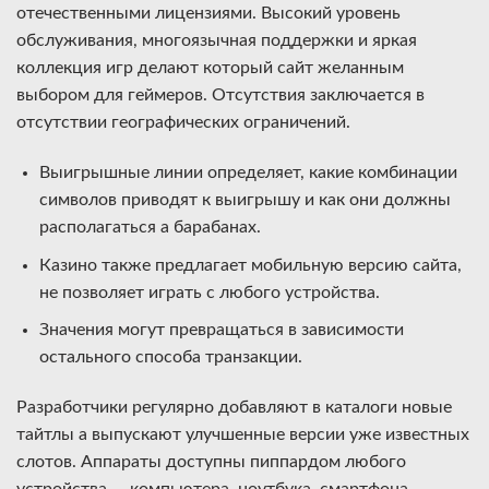
отечественными лицензиями. Высокий уровень
обслуживания, многоязычная поддержки и яркая
коллекция игр делают который сайт желанным
выбором для геймеров. Отсутствия заключается в
отсутствии географических ограничений.
Выигрышные линии определяет, какие комбинации
символов приводят к выигрышу и как они должны
располагаться а барабанах.
Казино также предлагает мобильную версию сайта,
не позволяет играть с любого устройства.
Значения могут превращаться в зависимости
остального способа транзакции.
Разработчики регулярно добавляют в каталоги новые
тайтлы а выпускают улучшенные версии уже известных
слотов. Аппараты доступны пиппардом любого
устройства — компьютера, ноутбука, смартфона,