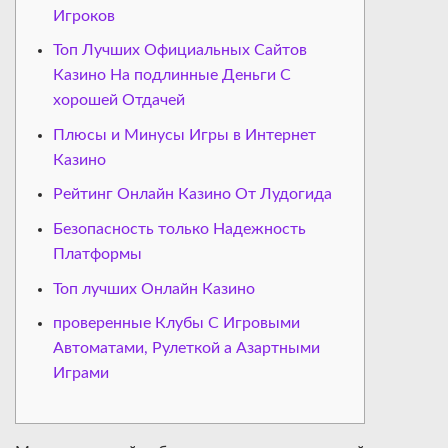
Игроков
Топ Лучших Официальных Сайтов
Казино На подлинные Деньги С
хорошей Отдачей
Плюсы и Минусы Игры в Интернет
Казино
Рейтинг Онлайн Казино От Лудогида
Безопасность только Надежность
Платформы
Топ лучших Онлайн Казино
проверенные Клубы С Игровыми
Автоматами, Рулеткой а Азартными
Играми