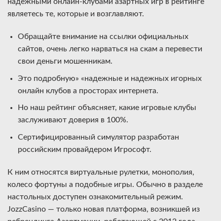
надежными онлайн-клубами азартных игр в рейтинге
являетесь те, которые и возглавляют.
Обращайте внимание на ссылки официальных
сайтов, очень легко нарваться на скам а перевести
свои деньги мошенникам.
Это подробную» «надежные и надежных игорных
онлайн клубов а просторах интернета.
Но наш рейтинг объясняет, какие игровые клубы
заслуживают доверия в 100%.
Сертифицированный симулятор разработан
российским провайдером Игрософт.
К ним относятся виртуальные рулетки, монополия,
колесо фортуны а подобные игры. Обычно в разделе
настольных доступен ознакомительный режим.
JozzCasino — только новая платформа, возникшей из