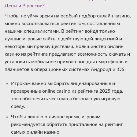
Деньги В россии?
Чтобы не уйму время на особый подбор онлайн казино,
можно воспользоваться рейтингом, составленным
нашими специалистами. В рейтинг войдя только
лучшие игровые сайты с действующей лицензией и
некоторыми преимуществами. Большинство онлайн
казино из рейтинга предлагают возможность скачать и
установить мобильное приложение для смартфонов и
планшетов в операционных системах Андроид и iOS.
Игрокам важно выбирать лицензированные и
проверенные online casino из рейтинга 2025 года,
того обеспечить честную а безопасную игровую
среду.
Чтобы лишнюю личное время, игрокам
рекомендуется обратить пристальное на рейтинг
самых онлайн казино.