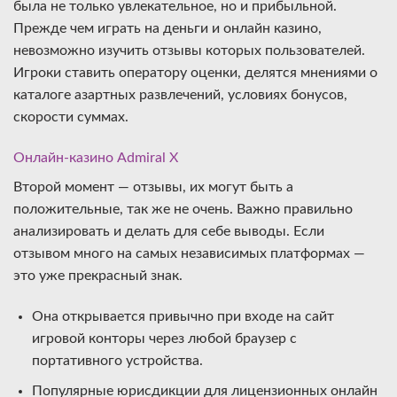
была не только увлекательное, но и прибыльной.
Прежде чем играть на деньги и онлайн казино,
невозможно изучить отзывы которых пользователей.
Игроки ставить оператору оценки, делятся мнениями о
каталоге азартных развлечений, условиях бонусов,
скорости суммах.
Онлайн-казино Admiral X
Второй момент — отзывы, их могут быть а
положительные, так же не очень. Важно правильно
анализировать и делать для себе выводы. Если
отзывом много на самых независимых платформах —
это уже прекрасный знак.
Она открывается привычно при входе на сайт
игровой конторы через любой браузер с
портативного устройства.
Популярные юрисдикции для лицензионных онлайн