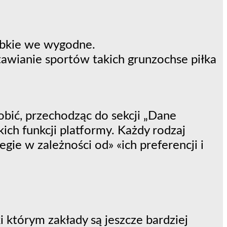
zybkie we wygodne.
tawianie sportów takich grunzochse piłka
obić, przechodząc do sekcji „Dane
ch funkcji platformy. Każdy rodzaj
ie w zależności od» «ich preferencji i
którym zakłady są jeszcze bardziej