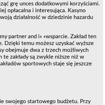
cząć grę unces dodatkowymi korzyściami.
iej opłacalna i interesująca. Kasyno
woją działalność w dziedzinie hazardu
y partner and i» «wsparcie. Zakład ten
ie. Dzięki temu możesz uzyskać wyższe
nsy obejmuje dwa z trzech możliwych
 te zakłady są zwykle niższe niż w
zakładów sportowych staje się jeszcze
nie swojego startowego budżetu. Przy