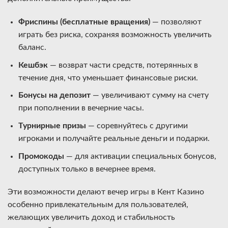
Фриспины (бесплатные вращения)
— позволяют
играть без риска, сохраняя возможность увеличить
баланс.
Кешбэк
— возврат части средств, потерянных в
течение дня, что уменьшает финансовые риски.
Бонусы на депозит
— увеличивают сумму на счету
при пополнении в вечерние часы.
Турнирные призы
— соревнуйтесь с другими
игроками и получайте реальные деньги и подарки.
Промокоды
— для активации специальных бонусов,
доступных только в вечернее время.
Эти возможности делают вечер игры в Кент Казино
особенно привлекательным для пользователей,
желающих увеличить доход и стабильность