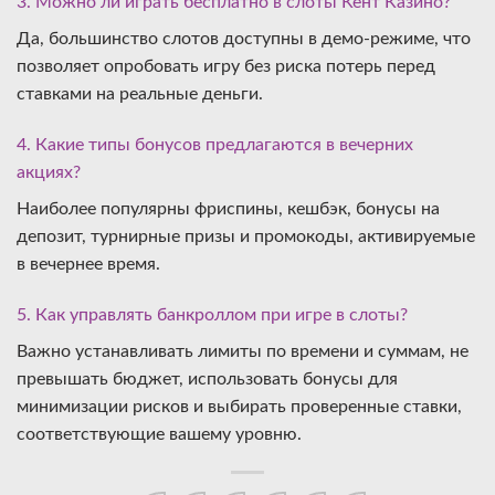
3. Можно ли играть бесплатно в слоты Кент Казино?
Да, большинство слотов доступны в демо-режиме, что
позволяет опробовать игру без риска потерь перед
ставками на реальные деньги.
4. Какие типы бонусов предлагаются в вечерних
акциях?
Наиболее популярны фриспины, кешбэк, бонусы на
депозит, турнирные призы и промокоды, активируемые
в вечернее время.
5. Как управлять банкроллом при игре в слоты?
Важно устанавливать лимиты по времени и суммам, не
превышать бюджет, использовать бонусы для
минимизации рисков и выбирать проверенные ставки,
соответствующие вашему уровню.