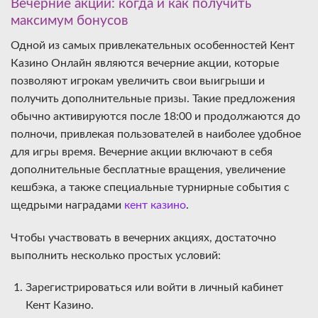
Вечерние акции: когда и как получить
максимум бонусов
Одной из самых привлекательных особенностей Кент
Казино Онлайн являются вечерние акции, которые
позволяют игрокам увеличить свои выигрыши и
получить дополнительные призы. Такие предложения
обычно активируются после 18:00 и продолжаются до
полночи, привлекая пользователей в наиболее удобное
для игры время. Вечерние акции включают в себя
дополнительные бесплатные вращения, увеличение
кешбэка, а также специальные турнирные события с
щедрыми наградами
кент казино
.
Чтобы участвовать в вечерних акциях, достаточно
выполнить несколько простых условий:
Зарегистрироваться или войти в личный кабинет
Кент Казино.