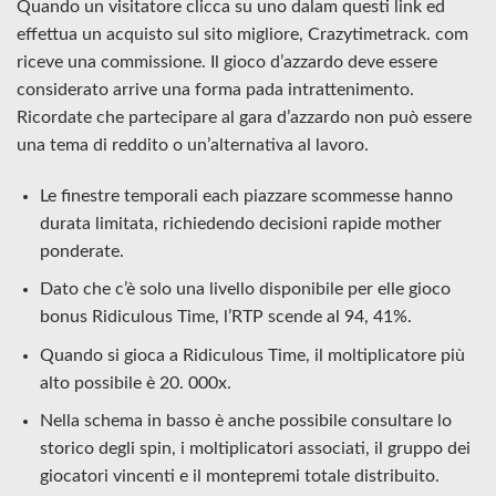
Quando un visitatore clicca su uno dalam questi link ed
effettua un acquisto sul sito migliore, Crazytimetrack. com
riceve una commissione. Il gioco d’azzardo deve essere
considerato arrive una forma pada intrattenimento.
Ricordate che partecipare al gara d’azzardo non può essere
una tema di reddito o un’alternativa al lavoro.
Le finestre temporali each piazzare scommesse hanno
durata limitata, richiedendo decisioni rapide mother
ponderate.
Dato che c’è solo una livello disponibile per elle gioco
bonus Ridiculous Time, l’RTP scende al 94, 41%.
Quando si gioca a Ridiculous Time, il moltiplicatore più
alto possibile è 20. 000x.
Nella schema in basso è anche possibile consultare lo
storico degli spin, i moltiplicatori associati, il gruppo dei
giocatori vincenti e il montepremi totale distribuito.