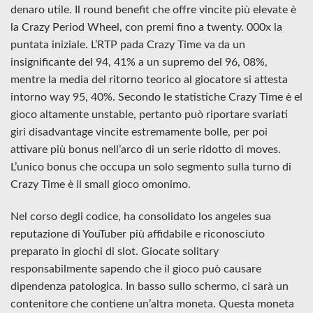
denaro utile. Il round benefit che offre vincite più elevate è
la Crazy Period Wheel, con premi fino a twenty. 000x la
puntata iniziale. L’RTP pada Crazy Time va da un
insignificante del 94, 41% a un supremo del 96, 08%,
mentre la media del ritorno teorico al giocatore si attesta
intorno way 95, 40%. Secondo le statistiche Crazy Time è el
gioco altamente unstable, pertanto può riportare svariati
giri disadvantage vincite estremamente bolle, per poi
attivare più bonus nell’arco di un serie ridotto di moves.
L’unico bonus che occupa un solo segmento sulla turno di
Crazy Time è il small gioco omonimo.
Nel corso degli codice, ha consolidato los angeles sua
reputazione di YouTuber più affidabile e riconosciuto
preparato in giochi di slot. Giocate solitary
responsabilmente sapendo che il gioco può causare
dipendenza patologica. In basso sullo schermo, ci sarà un
contenitore che contiene un’altra moneta. Questa moneta