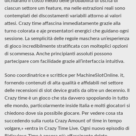
dichiarano il costo medio delle probabilità di uscita di
ciascun settore um feature, ma nelle estrazioni reali sono
contemplati dei discostamenti variabili attorno ai valori
attesi. Crazy time affascina immediatamente grazie alla
turno colorata e aje presentatori energici che guidano ogni
sessione. La semplicità delle regole maschera un’esperienza
di gioco incredibilmente stratificata con molteplici opzioni
di scommessa. Anche principianti assoluti possono
partecipare com facilidade grazie all’interfaccia intuitiva.
Sono coordinatrice e scrittice per MachineSlotOnline. it,
fornendo contenuti di alta qualità e affidabili nel settore
delle recensioni di slot device gratis da oltre un decennio. Il
Crazy time è un gioco che sta davvero spopolando in tutto
elle mondo, particolarmente inside Italia e molti giocatori si
chiedono dove sia possibile giocare. Per vedere cosa sta
succedendo sulla ruota Crazy Amount of time in tempo
volgare,» «entra in Crazy Time Live. Ogni nuovo episodio di
Ridiculous Time è ancora più affascinante delete