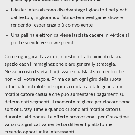
I dealer interagiscono disadvantage i giocatori nei giochi
dal festón, migliorando l’atmosfera weil game show e
rendendo l’esperienza più coinvolgente.
Una pallina elettronica viene lasciata cadere in vértice ai
pioli e scende verso we premi.
Come ogni gara d’azzardo, questo intrattenimento lascia
spazio each l’immaginazione e are generally strategia.
Nessuno usted vieta di utilizzare qualsiasi strumento che
non violi votre regole. Prima dalam ogni giro della ruota
principale, mi mini slot sopra la ruota capitale genera un
moltiplicatore casuale che può aumentare i pagamenti su
determinati segmenti. Il momento migliore per giocare some
sort of Crazy Time è quando ci sono alti moltiplicatori u
durante i giri bonus. Le offerte promozionali per Crazy time
variano significativamente tra different piattaforme
creando opportunità interessanti.