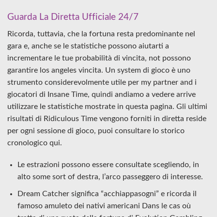
Guarda La Diretta Ufficiale 24/7
Ricorda, tuttavia, che la fortuna resta predominante nel
gara e, anche se le statistiche possono aiutarti a
incrementare le tue probabilità di vincita, not possono
garantire los angeles vincita. Un system di gioco è uno
strumento considerevolmente utile per my partner and i
giocatori di Insane Time, quindi andiamo a vedere arrive
utilizzare le statistiche mostrate in questa pagina. Gli ultimi
risultati di Ridiculous Time vengono forniti in diretta reside
per ogni sessione di gioco, puoi consultare lo storico
cronologico qui.
Le estrazioni possono essere consultate scegliendo, in
alto some sort of destra, l’arco passeggero di interesse.
Dream Catcher significa “acchiappasogni” e ricorda il
famoso amuleto dei nativi americani Dans le cas où