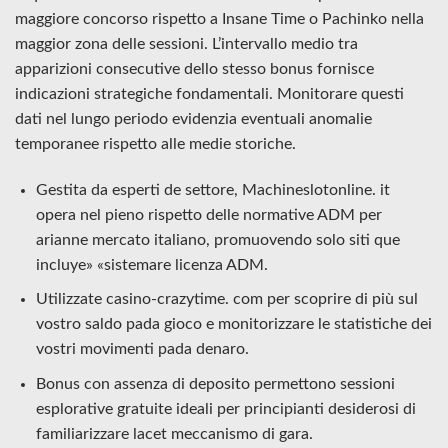
maggiore concorso rispetto a Insane Time o Pachinko nella
maggior zona delle sessioni. L’intervallo medio tra
apparizioni consecutive dello stesso bonus fornisce
indicazioni strategiche fondamentali. Monitorare questi
dati nel lungo periodo evidenzia eventuali anomalie
temporanee rispetto alle medie storiche.
Gestita da esperti de settore, Machineslotonline. it
opera nel pieno rispetto delle normative ADM per
arianne mercato italiano, promuovendo solo siti que
incluye» «sistemare licenza ADM.
Utilizzate casino-crazytime. com per scoprire di più sul
vostro saldo pada gioco e monitorizzare le statistiche dei
vostri movimenti pada denaro.
Bonus con assenza di deposito permettono sessioni
esplorative gratuite ideali per principianti desiderosi di
familiarizzare lacet meccanismo di gara.