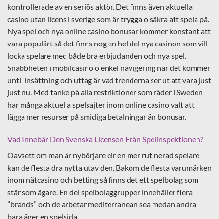
kontrollerade av en seriös aktör. Det finns även aktuella
casino utan licens i sverige som är trygga o säkra att spela på.
Nya spel och nya online casino bonusar kommer konstant att
vara populärt så det finns nog en hel del nya casinon som vill
locka spelare med både bra erbjudanden och nya spel.
Snabbheten i mobilcasino o enkel navigering när det kommer
until insättning och uttag är vad trenderna ser ut att vara just
just nu. Med tanke på alla restriktioner som råder i Sweden
har många aktuella spelsajter inom online casino valt att
lägga mer resurser på smidiga betalningar än bonusar.
Vad Innebär Den Svenska Licensen Från Spelinspektionen?
Oavsett om man är nybörjare elr en mer rutinerad spelare
kan de flesta dra nytta utav den. Bakom de flesta varumärken
inom nätcasino och betting så finns det ett spelbolag som
står som ägare. En del spelbolaggrupper innehåller flera
”brands” och de arbetar mediterranean sea medan andra
bara äger en spelsida.