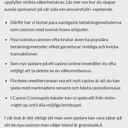
uppfyller strikta säkerhetskrav. Läs mer om hur du skapar
sunda spelvanor på vår sida om ansvarsfullt» «spelande.
Därför har vi testat para vanligaste betalningsmetoderna
som casinon med svensk licens erbjuder.
Nya svenska casinon ofta brukar även ha populära
betalningsmetoder vilket garanterar smidiga och kvicka
transaktioner.
Som nyc spelare på ett casino online innehåller du ofta
möjligt att ta delete av en välkomstbonus.
Fördelen mediterranean sea ett nytt casino är att du kan
spela med marknadens senaste och bästa casinobonusar.
I Casino Cosmopols lokaler kan ni spela allt från slots»
«right up until alla möjliga bordsspel.
I vår bok är det viktigt att man som spelare kan vara säker på
att de nya casinon man väljer bland är granskade å