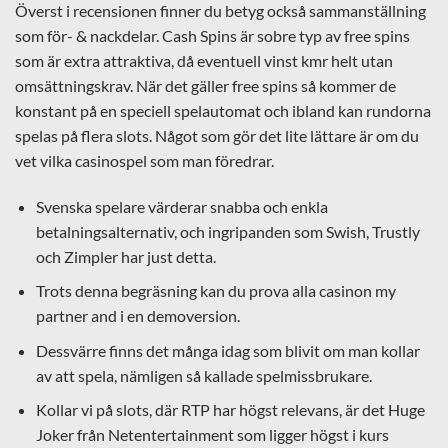
Överst i recensionen finner du betyg också sammanställning
som för- & nackdelar. Cash Spins är sobre typ av free spins
som är extra attraktiva, då eventuell vinst kmr helt utan
omsättningskrav. När det gäller free spins så kommer de
konstant på en speciell spelautomat och ibland kan rundorna
spelas på flera slots. Något som gör det lite lättare är om du
vet vilka casinospel som man föredrar.
Svenska spelare värderar snabba och enkla
betalningsalternativ, och ingripanden som Swish, Trustly
och Zimpler har just detta.
Trots denna begräsning kan du prova alla casinon my
partner and i en demoversion.
Dessvärre finns det många idag som blivit om man kollar
av att spela, nämligen så kallade spelmissbrukare.
Kollar vi på slots, där RTP har högst relevans, är det Huge
Joker från Netentertainment som ligger högst i kurs