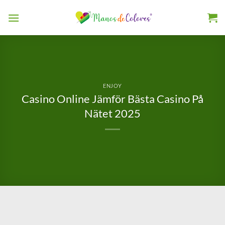
Saltar
al
contenido
ENJOY
Casino Online Jämför Bästa Casino På
Nätet 2025