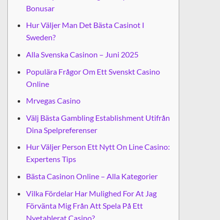
Bonusar
Hur Väljer Man Det Bästa Casinot I
Sweden?
Alla Svenska Casinon – Juni 2025
Populära Frågor Om Ett Svenskt Casino
Online
Mrvegas Casino
Välj Bästa Gambling Establishment Utifrån
Dina Spelpreferenser
Hur Väljer Person Ett Nytt On Line Casino:
Expertens Tips
Bästa Casinon Online – Alla Kategorier
Vilka Fördelar Har Mulighed For At Jag
Förvänta Mig Från Att Spela På Ett
Nyetablerat Casino?