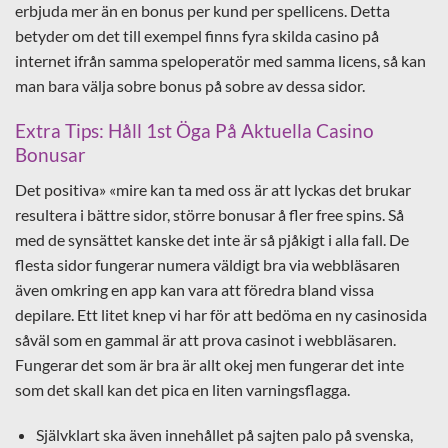
erbjuda mer än en bonus per kund per spellicens. Detta
betyder om det till exempel finns fyra skilda casino på
internet ifrån samma speloperatör med samma licens, så kan
man bara välja sobre bonus på sobre av dessa sidor.
Extra Tips: Håll 1st Öga På Aktuella Casino
Bonusar
Det positiva» «mire kan ta med oss är att lyckas det brukar
resultera i bättre sidor, större bonusar å fler free spins. Så
med de synsättet kanske det inte är så pjåkigt i alla fall. De
flesta sidor fungerar numera väldigt bra via webbläsaren
även omkring en app kan vara att föredra bland vissa
depilare. Ett litet knep vi har för att bedöma en ny casinosida
såväl som en gammal är att prova casinot i webbläsaren.
Fungerar det som är bra är allt okej men fungerar det inte
som det skall kan det pica en liten varningsflagga.
Självklart ska även innehållet på sajten palo på svenska,