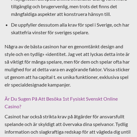
tillgänglig och brugervenlig, men trots det finns det
mångfaldiga aspekter att konstruera hänsyn till.
De uppfyller dessutom alla krav för spel i Sverige, och har
skattefria vinster för sveriges spelare.
Några av de bästa casinon har en genomtänkt design and
style och en tydlig» «identitet. Jag vet att lyckas detta inte är
så viktigt för många spelare, men för dem och spelar ofta har
mulighed for at detta vara en avgörande faktor. Vissa sticker
ut genom att ha capital t. ex unika funktioner, exklusiva spel
elr specialdesignade kampanjer.
Är Du Sugen På Att Besöka 1st Fysiskt Svenskt Online
Casino?
Casinot har också strikta krav på åtgärder för ansvarsfullt
spelande och är skyldigt att övervaka dina spelvanor. Tydlig
information och slagkraftiga redskap för att vägleda dig until