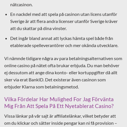
nätcasinon.
En nackdel med att spela på casinon utan licens utanför
Sverige är att flera andra licenser utanför Sverige kräver
att du skattar på dina vinster.
Det ingår bland annat att lyckas hämta spel både från
etablerade spelleverantörer och mer okända utvecklare.
Vi nämnde tidigare några av para betalningsalternativen som
online casino på nätet ofta brukar erbjuda. Du man behöver
ej dessutom att ange dina konto- eller kortuppgifter då allt
sker via erat BankID. Det existerar även casinon som
erbjuder Klarna som betalningsmetod.
Vilka Fördelar Har Mulighed For Jag Förvänta
Mig Från Att Spela På Ett Nyetablerat Casino?
Vissa länkar på vår sajt är affiliatelänkar, vilket betyder att
om du klickar och sätter inside pengar kan ni få provision –