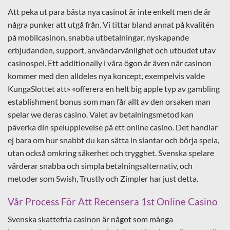
Att peka ut para bästa nya casinot är inte enkelt men de är
några punker att utgå från. Vi tittar bland annat på kvalitén
på mobilcasinon, snabba utbetalningar, nyskapande
erbjudanden, support, användarvänlighet och utbudet utav
casinospel. Ett additionally i våra ögon är även när casinon
kommer med den alldeles nya koncept, exempelvis valde
KungaSlottet att» «offerera en helt big apple typ av gambling
establishment bonus som man får allt av den orsaken man
spelar we deras casino. Valet av betalningsmetod kan
påverka din spelupplevelse på ett online casino. Det handlar
ej bara om hur snabbt du kan sätta in slantar och börja spela,
utan också omkring säkerhet och trygghet. Svenska spelare
värderar snabba och simpla betalningsalternativ, och
metoder som Swish, Trustly och Zimpler har just detta.
Vår Process För Att Recensera 1st Online Casino
Svenska skattefria casinon är något som många