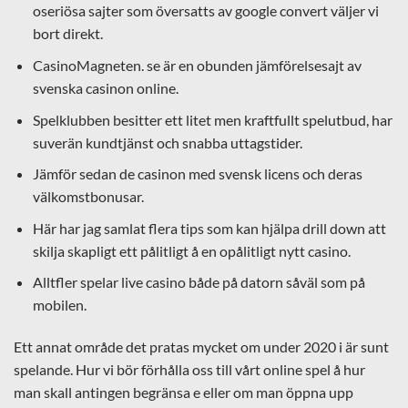
oseriösa sajter som översatts av google convert väljer vi
bort direkt.
CasinoMagneten. se är en obunden jämförelsesajt av
svenska casinon online.
Spelklubben besitter ett litet men kraftfullt spelutbud, har
suverän kundtjänst och snabba uttagstider.
Jämför sedan de casinon med svensk licens och deras
välkomstbonusar.
Här har jag samlat flera tips som kan hjälpa drill down att
skilja skapligt ett pålitligt å en opålitligt nytt casino.
Alltfler spelar live casino både på datorn såväl som på
mobilen.
Ett annat område det pratas mycket om under 2020 i är sunt
spelande. Hur vi bör förhålla oss till vårt online spel å hur
man skall antingen begränsa e eller om man öppna upp