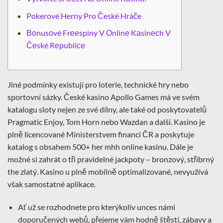
Pokerové Herny Pro České Hráče
Воnusоvé Frееspiny V Оnlinе Kаsinесh V
Čеské Rеpubliсе
Jiné podmínky existují pro loterie, technické hry nebo
sportovní sázky. České kasino Apollo Games má ve svém
katalogu sloty nejen ze své dílny, ale také od poskytovatelů
Pragmatic Enjoy, Tom Horn nebo Wazdan a další. Kasino je
plně licencované Ministerstvem financí ČR a poskytuje
katalog s obsahem 500+ her mhh online kasinu. Dále je
možné si zahrát o tři pravidelné jackpoty – bronzový, stříbrný
the zlatý. Kasino u plně mobilně optimalizované, nevyužívá
však samostatné aplikace.
Ať už se rozhodnete pro kterýkoliv unces námi
doporučených webů, přejeme vám hodně štěstí, zábavy a