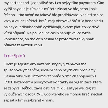
my partner and i jednotlivé hry t co nejvyšším payoutem. Čím
vyšší pay out je, tím déle můžete zůstat ve hře, nebo jinak
řečeno – tím méně na takové hře proděláváte. Neplatí to sice
vždy a všude (někteří hráči mají obrovské štěstí a bez ohledu
na pay out dlouhodobě vydělávají), ovšem platí to v drtivé
větší případů. Na poli online casin panuje velice tvrdá
konkurence, on the web casina se proto zákazníky snaží
přilákat za každou cenu.
Free Spinů
Cílem je zajistit, aby hazardní hry byly zábavou the
způsobovaly finanční, sociální nebo psychické problémy.
Casina také musí informovat hráče o rizicích spojených s
i9000 hazardem a poskytovat kontakty na organizace, které
se zabývají léčbou závislosti. Velmi důležitý je we Registr
vyloučených osob (RVO), do kterého se mohou hráči nechat
zapsat a tím si zabránit v hraní.