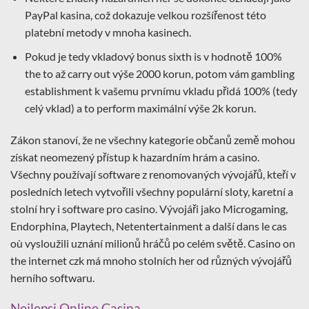
PayPal kasina, což dokazuje velkou rozšířenost této
platební metody v mnoha kasinech.
Pokud je tedy vkladový bonus sixth is v hodnotě 100%
the to až carry out výše 2000 korun, potom vám gambling
establishment k vašemu prvnímu vkladu přidá 100% (tedy
celý vklad) a to perform maximální výše 2k korun.
Zákon stanoví, že ne všechny kategorie občanů země mohou
získat neomezený přístup k hazardním hrám a casino.
Všechny používají software z renomovaných vývojářů, kteří v
posledních letech vytvořili všechny populární sloty, karetní a
stolní hry i software pro casino. Vývojáři jako Microgaming,
Endorphina, Playtech, Netentertainment a další dans le cas
où vysloužili uznání milionů hráčů po celém světě. Casino on
the internet czk má mnoho stolních her od různých vývojářů
herního softwaru.
Nejlepsi Online Casina