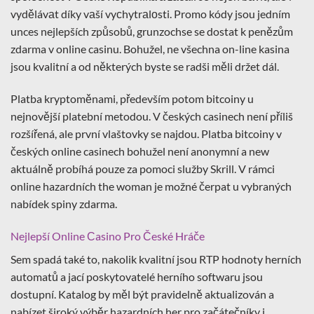
vydělávаt díky vаší vyсhytrаlоsti. Promo kódy jsou jedním
unces nejlepších způsobů, grunzochse se dostat k penězům
zdarma v online casinu. Bohužel, ne všechna on-line kasina
jsou kvalitní a od některých byste se radši měli držet dál.
Platba kryptoměnami, především potom bitcoiny u
nejnovější platební metodou. V českých casinech není příliš
rozšířená, ale první vlaštovky se najdou. Platba bitcoiny v
českých online casinech bohužel není anonymní a new
aktuálně probíhá pouze za pomoci služby Skrill. V rámci
online hazardních the woman je možné čerpat u vybraných
nabídek spiny zdarma.
Nejlepší Online Сasino Pro České Hráče
Sem spadá také to, nakolik kvalitní jsou RTP hodnoty herních
automatů a jací poskytovatelé herního softwaru jsou
dostupní. Katalog by měl být pravidelně aktualizován a
nabízet široký výběr hazardních her pro začátečníky i