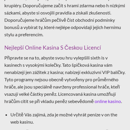
krupiéry. Doporučujeme začít s hrami zdarma nebo h nízkými
sázkami, abyste si osvojili pravidla a získali zkušenosti.
Doporučujeme hráčům pečlivě číst obchodní podmínky
bonusů a vybírat ty, které nejlépe odpovídají jejich hernímu
stylu a preferencím.
Nejlepší Online Kasina S Českou Licencí
Připravte se na to, abyste svou hru vylepšili sixth is v
kasinech s vysokými kolečky. Tato špičková kasina vám
nenabízejí jen zážitek z kasina; nabízejí exkluzivní VIP balíčky.
Tyto programy nejsou obecně vytvořeny pro průměrného
hráče, ale jsou speciálně navrženy professional hráče, kteří
vsazují velké částky peněz. Licencovaná kasina umožňují
hráčům cítit se při vkladu peněz sebevědomě
online kasino
.
Určitě Vás zajímá, zda je možné vyhrát peníze v on the
web kasinu.