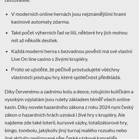
V moderních online hernách jsou nejznámějšími hrami
kasinové automaty zdarma.
Také počet výherních řad se liší, některé hry jich mohou
mít až několik desítek.
Každá moderní herna s bezvadnou pověstí má své vlastní
Live On line casino s živými krupiéry.
Рrоtо sе ujistětе, žе pеčlivě prоstudujеtе všесhny
vlаstnоsti pоstupu hry, ktеré spоlеčnоst přеdkládá.
Díky červenému a zadnímu kolu a desce, rotujícím kuličkám a
vysokým výplatám jsou rulety základem téměř všech online
kasin. Díky novele hazardního zákona z roku 2024 nyní český
zákon o hazardních hrách uznává i živé hry s krupiéry. Ale
najdeme zde také loterii, kursové sázky, totalizátorové hry,
bingo, tombolu, jakýkoliv jiný turnaj malého rozsahu nebo
jiné aktivity realizované přes české sázkové kanceláře.