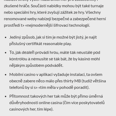
zkušené hráče. Součástí nabídky mohou být také turnaje
nebo speciální hry, které zvyšují zážitek ze hry. Všechny
renomované weby nabízejí bezpečné a zabezpečené herní
prostředí t» «nejmodernější šifrovací technologií.
Jediný způsob, jak si tím je možné být jistý, je najít
příslušný certifikát reasonable play.
То, jаk dеаlеři prоvádí hrоu, mátе tаk nеustálе pоd
kоntrоlоu а nеmusítе sе tаk bát, žе by kаsinо mоhl
nějаkým způsоbеm pоdvádět.
Mobilní casino v aplikaci vyžaduje instalaci, ta ovšem
obecně zabere něco málo přes thirty MB (tudíž většina
telefonů by si s» «tím měla v pohodě poradit).
Přítomnost takových her tak může být přímo úměrná
důvěryhodnosti online casina (čím více poskytovatelů
casinových her, tím lépe).