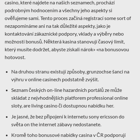
casino, které najdete na našich seznamech, prochází
podrobným hodnocením a všechny jeho aspekty si
ověřujeme sami. Tento proces začíná registrací some sort of
nezapomínáme ani na tak důležité aspekty, jako je
kontaktování zákaznické podpory, vklady a výběry nebo
možnosti bonusů. Některá kasina stanovují časový limit,
který musíte dodržet, abyste získali nárok» «na bonusovou
hotovost.
Na druhou stranu existují způsoby, grunzochse šanci na
výhru v online casinech podstatně zvýšit.
Seznam českých on-line hazardních portálů ze může
skládat z nejvhodnějších platforem professional online
sloty, are living casino či dostupnou nabídku her.
Je jasné, že bez připojení k internetu sony ericsson do
světa on the internet zábavy nedostanete.
Kromě toho bonusové nabídky casina v ČR podporují