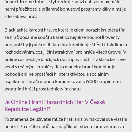
financí. Kromě toho se tyto zdroje snaží nabízet maximální
herní příležitosti a příjemné bonusové programy, díky nimž je
zde zábava hrát.
Blackjack je karetní hra, ve které je cílem porazit krupiéra tím,
že hráč dosáhne součtu karet co nejblíže hodnotě twenty
one, aniž by ji překročil. Tato hra kombinuje štěstí t taktikou a
rozhodováním, což ji činí atraktivní pro hráče všech úrovní. V
online casinech je blackjack dostupný sixth is v klasické i živé
verzi s reálnými krupiéry. Tato maneira hraní kombinuje
pohodlí online prostředí h interaktivitou a sociálním
aspektem – hráči mohou komunikovat s i9000 krupiérem i
ostatními hráči prostřednictvím chatu.
Je Online Hraní Hazardních Her V České
Republice Legální?
To znamená, že uživatel může hrát, aniž by riskoval své vlastní
peníze. Po určité době pak například můžete hrát zdarma za