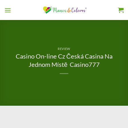
Saltar
al
contenido
REVIEW
Casino On-line Cz Česká Casina Na
Jednom Místě ️ Casino777