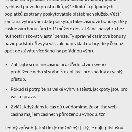
rychlosti převodu prostředků, výše limitů a případných
poplatků ze strany poskytovatele platebních služeb. Větší
šanci na výhru vám dále poskytují také casinové bonusy. Díky
casinovým bonusům totiž můžete dostat šanci na výhru bez
nutnosti riskovat vlastní peníze. Ty správné casinové bonusy
navíc podstatně zvýší váš základní vklad do hry, díky čemuž
opět dostáváte více šancí na pořádnou výhru.
Zahrajte si online casino prostřednictvím svého
prohlížeče nebo si stáhněte aplikaci pro snadný a rychlý
přístup.
Pokud si potrpíte na velké výhry a štěstí, jackpoty jsou pro
vás to pravé.
Zvlášť když dans le cas où uvědomíme, že on the web
casina mají em casinech přirozenou výhodu, tzn.
Jediný způsob, jak si tím je možné být jistý, je najít příslušný