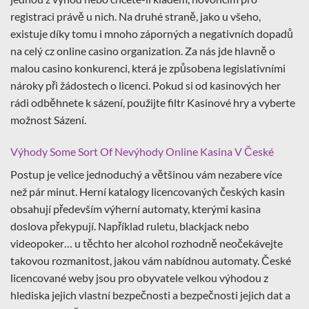
registraci právě u nich. Na druhé straně, jako u všeho,
existuje díky tomu i mnoho záporných a negativních dopadů
na celý cz online casino organization. Za nás jde hlavně o
malou casino konkurenci, která je způsobena legislativními
nároky při žádostech o licenci. Pokud si od kasinových her
rádi odběhnete k sázení, použijte filtr Kasinové hry a vyberte
možnost Sázení.
Výhody Some Sort Of Nevýhody Online Kasina V České
Postup je velice jednoduchý a většinou vám nezabere více
než pár minut. Herní katalogy licencovaných českých kasin
obsahují především výherní automaty, kterými kasina
doslova překypují. Například ruletu, blackjack nebo
videopoker… u těchto her alcohol rozhodně neočekávejte
takovou rozmanitost, jakou vám nabídnou automaty. České
licencované weby jsou pro obyvatele velkou výhodou z
hlediska jejich vlastní bezpečnosti a bezpečnosti jejich dat a