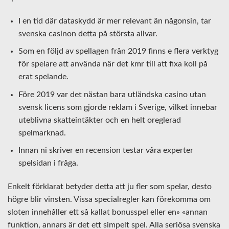
I en tid där dataskydd är mer relevant än någonsin, tar
svenska casinon detta på största allvar.
Som en följd av spellagen från 2019 finns e flera verktyg
för spelare att använda när det kmr till att fixa koll på
erat spelande.
Före 2019 var det nästan bara utländska casino utan
svensk licens som gjorde reklam i Sverige, vilket innebar
uteblivna skatteintäkter och en helt oreglerad
spelmarknad.
Innan ni skriver en recension testar våra experter
spelsidan i fråga.
Enkelt förklarat betyder detta att ju fler som spelar, desto
högre blir vinsten. Vissa specialregler kan förekomma om
sloten innehåller ett så kallat bonusspel eller en» «annan
funktion, annars är det ett simpelt spel. Alla seriösa svenska