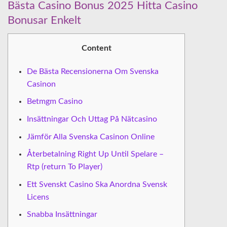
Bästa Casino Bonus 2025 Hitta Casino
Bonusar Enkelt
Content
De Bästa Recensionerna Om Svenska
Casinon
Betmgm Casino
Insättningar Och Uttag På Nätcasino
Jämför Alla Svenska Casinon Online
Återbetalning Right Up Until Spelare –
Rtp (return To Player)
Ett Svenskt Casino Ska Anordna Svensk
Licens
Snabba Insättningar