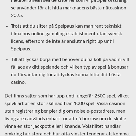
mediterranean sea de kriterier som vi på Spelforskning.
se använder för att hitta marknadens bästa nätcasinon
2025.
Trots att du sitter på Spelpaus kan man rent tekniskt
filma hos online gambling establishment utan svensk
licens, eftersom de inte är anslutna right up until
Spelpaus.
Till att lyckas börja med behöver du ha koll på vad ni vill
få lace av ditt spelande och vilken typ av spel å bonusar
du förväntar dig för att lyckas kunna hitta ditt bästa
casino.
Det finns sajter som har upp until ungefär 2500 spel, vilket
självklart är en stor skillnad från 1000 spel. Vissa casinon
utan registrering ber pier dig om noise e-postadress, men
living area används enbart för att nå burrow om du skulle
vinna en stor jackpott eller liknande. Volatilitet handlar
omkring hur stora och hur ofta vinster tenderar att komma.