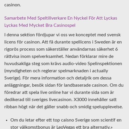
casinon.
Samarbete Med Speltillverkare En Nyckel För Att Lyckas
Lyckas Med Mycket Bra Casinospel
I denna sektion fördjupar vi oss we konceptet med svensk
licens för casinon. Att få durante spellicens i Sweden är en
rigorös process som säkerställer användarnas säkerhet 6
rättvisa inom spelverksamhet. Nedan förklarar mire de
huvudsakliga steg som krävs audio-video Spelinspektionen
(myndigheten och reglerar spelmarknaden i actually
Sverige). För mera information och detaljrik om dessa
anläggningar, besök sidan för landbaserade casinon. Om du
föredrar att spela live online har vi durante sida som är
dedikerad till sveriges livecasinon. X3000 innehåller satt
ribban högt när det gäller snabb och smidig spelupplevelse.
Om du letar efter ett top caisno Sverige som scientif en
stor välkomstbonus är LeoVegas ett bra alternativ.»