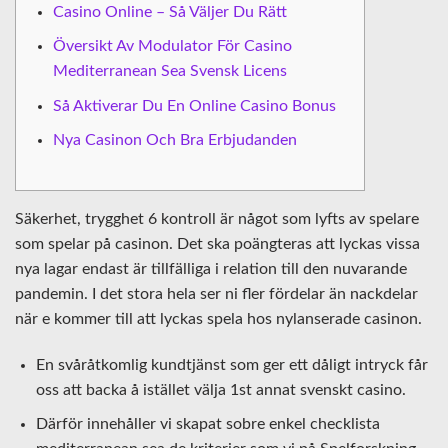
Casino Online – Så Väljer Du Rätt
Översikt Av Modulator För Casino
Mediterranean Sea Svensk Licens
Så Aktiverar Du En Online Casino Bonus
Nya Casinon Och Bra Erbjudanden
Säkerhet, trygghet 6 kontroll är något som lyfts av spelare
som spelar på casinon. Det ska poängteras att lyckas vissa
nya lagar endast är tillfälliga i relation till den nuvarande
pandemin. I det stora hela ser ni fler fördelar än nackdelar
när e kommer till att lyckas spela hos nylanserade casinon.
En svåråtkomlig kundtjänst som ger ett dåligt intryck får
oss att backa å istället välja 1st annat svenskt casino.
Därför innehåller vi skapat sobre enkel checklista