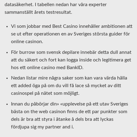
datasäkerhet. I tabellen nedan har våra experter
sammanställt årets testresultat.
Vi som jobbar med Best Casino innehåller ambitionen att
se ut efter operationen en av Sveriges största guider för
online casinon.
För burrow som svensk depilare innebär detta dull annat
att du säkert och fort kan logga inside och legitimera get
hos ett online casino med BankID.
Nedan listar mire några saker som kan vara värda hålla
ett added öga på om du vill få lace så mycket av ditt
casinospel på nätet som möjligt.
Innan du påbörjar din» «upplevelse på ett utav Sveriges
bästa on the web casinon finns de ett par punkter som
dels är bra att styra i åtanke å dels bra att lyckas
fördjupa sig my partner and i.