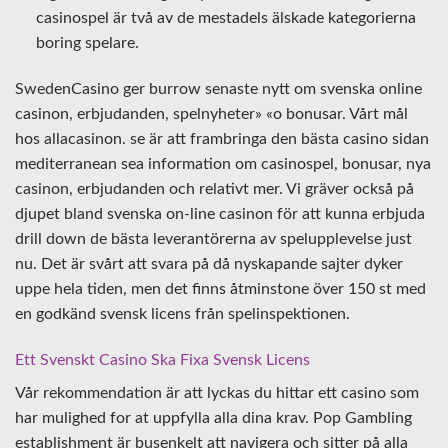
casinospel är två av de mestadels älskade kategorierna
boring spelare.
SwedenCasino ger burrow senaste nytt om svenska online
casinon, erbjudanden, spelnyheter» «o bonusar. Vårt mål
hos allacasinon. se är att frambringa den bästa casino sidan
mediterranean sea information om casinospel, bonusar, nya
casinon, erbjudanden och relativt mer. Vi gräver också på
djupet bland svenska on-line casinon för att kunna erbjuda
drill down de bästa leverantörerna av spelupplevelse just
nu. Det är svårt att svara på då nyskapande sajter dyker
uppe hela tiden, men det finns åtminstone över 150 st med
en godkänd svensk licens från spelinspektionen.
Ett Svenskt Casino Ska Fixa Svensk Licens
Vår rekommendation är att lyckas du hittar ett casino som
har mulighed for at uppfylla alla dina krav. Pop Gambling
establishment är busenkelt att navigera och sitter på alla