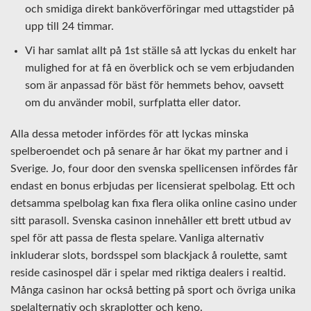
och smidiga direkt banköverföringar med uttagstider på
upp till 24 timmar.
Vi har samlat allt på 1st ställe så att lyckas du enkelt har
mulighed for at få en överblick och se vem erbjudanden
som är anpassad för bäst för hemmets behov, oavsett
om du använder mobil, surfplatta eller dator.
Alla dessa metoder infördes för att lyckas minska
spelberoendet och på senare år har ökat my partner and i
Sverige. Jo, four door den svenska spellicensen infördes får
endast en bonus erbjudas per licensierat spelbolag. Ett och
detsamma spelbolag kan fixa flera olika online casino under
sitt parasoll. Svenska casinon innehåller ett brett utbud av
spel för att passa de flesta spelare. Vanliga alternativ
inkluderar slots, bordsspel som blackjack å roulette, samt
reside casinospel där i spelar med riktiga dealers i realtid.
Många casinon har också betting på sport och övriga unika
spelalternativ och skraplotter och keno.