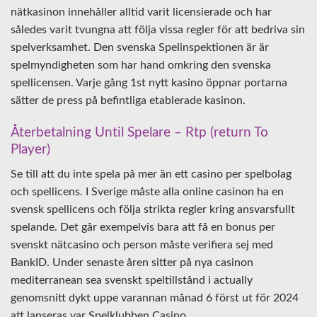
nätkasinon innehåller alltid varit licensierade och har
således varit tvungna att följa vissa regler för att bedriva sin
spelverksamhet. Den svenska Spelinspektionen är är
spelmyndigheten som har hand omkring den svenska
spellicensen. Varje gång 1st nytt kasino öppnar portarna
sätter de press på befintliga etablerade kasinon.
Återbetalning Until Spelare – Rtp (return To
Player)
Se till att du inte spela på mer än ett casino per spelbolag
och spellicens. I Sverige måste alla online casinon ha en
svensk spellicens och följa strikta regler kring ansvarsfullt
spelande. Det går exempelvis bara att få en bonus per
svenskt nätcasino och person måste verifiera sej med
BankID. Under senaste åren sitter på nya casinon
mediterranean sea svenskt speltillstånd i actually
genomsnitt dykt uppe varannan månad 6 först ut för 2024
att lanseras var Spelklubben Casino.