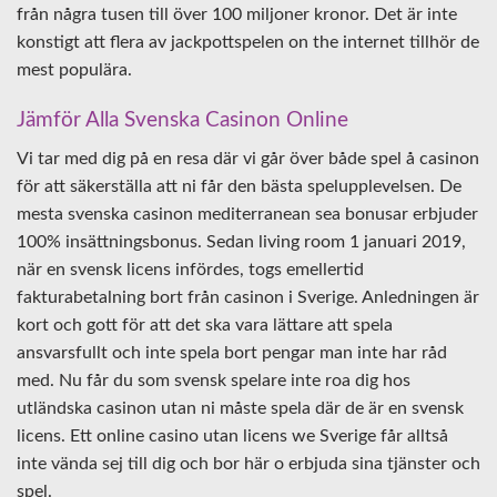
från några tusen till över 100 miljoner kronor. Det är inte
konstigt att flera av jackpottspelen on the internet tillhör de
mest populära.
Jämför Alla Svenska Casinon Online
Vi tar med dig på en resa där vi går över både spel å casinon
för att säkerställa att ni får den bästa spelupplevelsen. De
mesta svenska casinon mediterranean sea bonusar erbjuder
100% insättningsbonus. Sedan living room 1 januari 2019,
när en svensk licens infördes, togs emellertid
fakturabetalning bort från casinon i Sverige. Anledningen är
kort och gott för att det ska vara lättare att spela
ansvarsfullt och inte spela bort pengar man inte har råd
med. Nu får du som svensk spelare inte roa dig hos
utländska casinon utan ni måste spela där de är en svensk
licens. Ett online casino utan licens we Sverige får alltså
inte vända sej till dig och bor här o erbjuda sina tjänster och
spel.