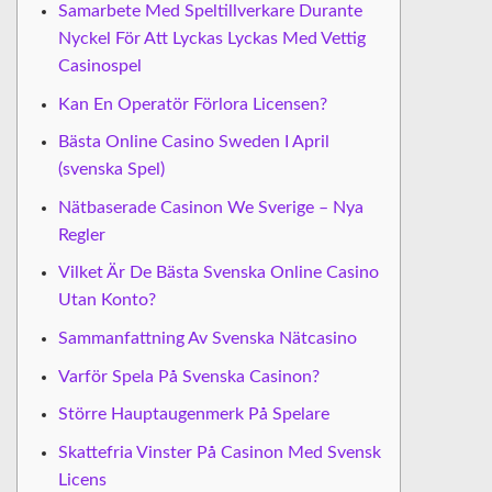
Samarbete Med Speltillverkare Durante
Nyckel För Att Lyckas Lyckas Med Vettig
Casinospel
Kan En Operatör Förlora Licensen?
Bästa Online Casino Sweden I April
(svenska Spel)
Nätbaserade Casinon We Sverige – Nya
Regler
Vilket Är De Bästa Svenska Online Casino
Utan Konto?
Sammanfattning Av Svenska Nätcasino
Varför Spela På Svenska Casinon?
Större Hauptaugenmerk På Spelare
Skattefria Vinster På Casinon Med Svensk
Licens