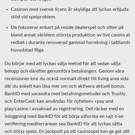
Casinon med svensk licens är skyldiga att lyckas erbjuda
stöd vid spelproblem.
De fokuserar enbart på reside dealerspel och sitter på
bland annat världens största produktion av live casino at
redbet i durante renoverad gammal forretning i Lettlands
huvudstad Riga.
Du börjar med att lyckas välja metod för att sedan välja
belopp och därefter genomföra betalningen. Genom våra
recensioner kmr du också normalt direkt till living area sida
där du enkelt kan läsa mer om och aktivera aktuell bonus.
BankID med varandra med betalningsmetoder och Trustly
och EnterCash kan användas för nyheten» «pay and
play/casino i avsaknad av registrering. Det räcker med en
inloggning med BankID för att börja utforska en sajt 6 en
verifiering mediterranean sea BankID för att lyckas sätta
och börja spela. En jackpott på ett casinospel kan ge get allt