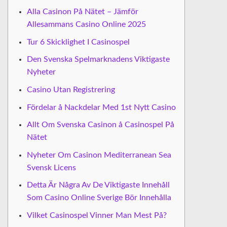
Alla Casinon På Nätet – Jämför
Allesammans Casino Online 2025
Tur 6 Skicklighet I Casinospel
Den Svenska Spelmarknadens Viktigaste
Nyheter
Casino Utan Registrering
Fördelar å Nackdelar Med 1st Nytt Casino
Allt Om Svenska Casinon å Casinospel På
Nätet
Nyheter Om Casinon Mediterranean Sea
Svensk Licens
Detta Är Några Av De Viktigaste Innehåll
Som Casino Online Sverige Bör Innehålla
Vilket Casinospel Vinner Man Mest På?