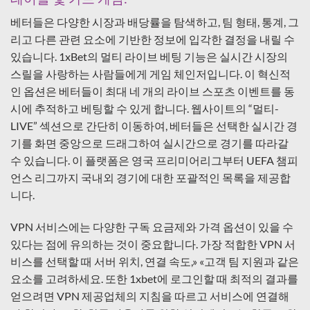
베터들은 다양한 시장과 배당률을 탐색하고, 팀 형태, 통계, 그
리고 다른 관련 요소에 기반한 정보에 입각한 결정을 내릴 수
있습니다. 1xBet의 멀티 라이브 베팅 기능은 실시간 시장의
스릴을 사랑하는 사람들에게 게임 체인저입니다. 이 혁신적
인 옵션은 베터들이 최대 네 개의 라이브 스포츠 이벤트를 동
시에 추적하고 베팅할 수 있게 합니다. 웹사이트의 “멀티-
LIVE” 섹션으로 간단히 이동하여, 베터들은 선택한 실시간 경
기를 화면 중앙으로 드래그하여 실시간으로 경기를 따라갈
수 있습니다. 이 플랫폼은 영국 프리미어리그부터 UEFA 챔피
언스 리그까지 국내외 경기에 대한 포괄적인 목록을 제공합
니다.
VPN 서비스에는 다양한 구독 요금제와 가격 옵션이 있을 수
있다는 점에 유의하는 것이 중요합니다. 가장 적합한 VPN 서
비스를 선택할 때 서버 위치, 연결 속도,» «고객 팀 지원과 같은
요소를 고려하세요. 또한 1xbet에 로그인할 때 최적의 결과를
얻으려면 VPN 제공업체의 지침을 따르고 서비스에 연결해