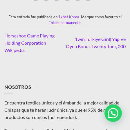
Esta entrada fue publicada en
1xbet Korea
. Marque como favorito el
Enlace permanente
.
Horseshoe Game Playing
1win Türkiye Giriş Yap Ve
Holding Corporation
Oyna Bonus Twenty-four, 000
Wikipedia
NOSOTROS
Encuentra textiles únicos y el ámbar de la mejor calidad de
Chiapas que te harán lucir única, ya que el 95% de nuestros
productos son únicos (no repetidos).