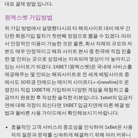
대표 결제 방법 입니다.
원엑스벳 가입방법
위 가입 방법에서 설명했다시피 타 해외사이트 대비 매우 간
단한 회원가입 절차가 첫번째 장점으로 뽑을 수 있겠다. 따라
서 안정적인 이용이 가능한 것은 물론, 회사 자체의 규모와 자
본도 매우 안정적이고 해외 사이트 본사 중 한국에 직접 진출
한 몇 안되는 곳으로 성장세는 지속되며 명성이 더 높아지고
있는 사이트가 되겠다. 1XBET (원엑스벳)은 국내에 서비스를
제공해주는 몇 안되는 해외사이트로 전 세계 베팅사이트 중
에서도 10위권 안에드는 메이저 사이트다.» «[newline]※ 운
영진이 직접 1XBET에 가입하여 다양한 게임을 체험하고 출
금까지 완료한 후 작성한 솔직한 리뷰입니다. 1xbet의 입금지
연에 대해 걱정이 되신다면 1XBET 입금지연에 따른 해결 방
법과 올바른 사용 가이드에서 확인해보시기 바랍니다.
효율적인 고객 서비스의 중요성을 인식하여 1xBet은 사용
자의 질문과 문제를 신속하게 해결하기 위해 여러 커뮤니