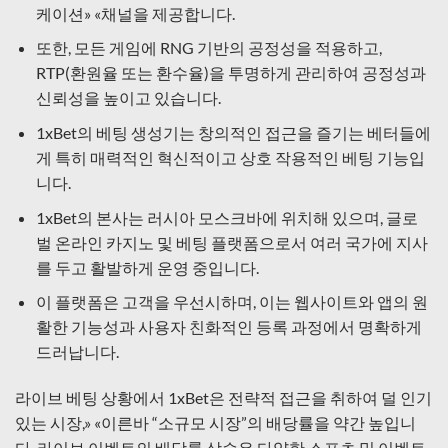
케이션» «채널을 제공합니다.
또한, 모든 게임에 RNG 기반의 공정성을 적용하고,
RTP(환원율 또는 환수율)을 투명하게 관리하여 공정성과
신뢰성을 높이고 있습니다.
1xBet의 베팅 생성기는 창의적인 접근을 즐기는 베터들에
게 특히 매력적인 혁신적이고 상호 작용적인 베팅 기능입
니다.
1xBet의 본사는 러시아 모스크바에 위치해 있으며, 글로
벌 온라인 카지노 및 베팅 플랫폼으로서 여러 국가에 지사
를 두고 활발하게 운영 중입니다.
이 플랫폼은 고객을 우선시하며, 이는 웹사이트와 앱의 원
활한 기능성과 사용자 친화적인 등록 과정에서 명확하게
드러납니다.
라이브 베팅 상황에서 1xBet은 전략적 접근을 취하여 덜 인기
있는 시장,» «이른바 “소규모 시장”의 배당률을 약간 높입니
다. 라이브 이벤트의 배당률 상승은 다양한 스포츠 및 이벤트