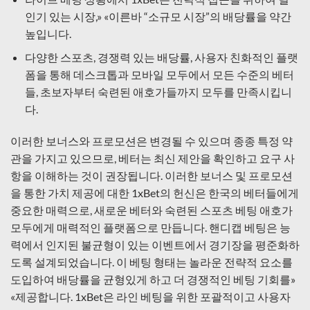
인기 있는 시장,» «이른바 “소규모 시장”의 배당률을 약간
높입니다.
다양한 스포츠, 경쟁력 있는 배당률, 사용자 친화적인 플랫
폼을 통해 데스크톱과 모바일 모두에서 모든 수준의 베터
들, 초보자부터 숙련된 애호가들까지 모두를 만족시킵니
다.
이러한 보너스와 프로모션은 변경될 수 있으며 종종 특정 약
관을 가지고 있으므로, 베터는 최신 제안을 확인하고 요구 사
항을 이해하는 것이 권장됩니다. 이러한 보너스 및 프로모션
을 통한 가치 제공에 대한 1xBet의 헌신은 한국의 베터들에게
중요한 매력으로, 새로운 베터와 숙련된 스포츠 베팅 애호가
모두에게 매력적인 플랫폼으로 만듭니다. 핸디캡 베팅은 능
력에서 인지된 불균형이 있는 이벤트에서 경기장을 평준화하
도록 설계되었습니다. 이 베팅 형태는 놀라운 전략적 요소를
도입하여 배당률을 균형있게 하고 더 경쟁적인 베팅 기회를»
«제공합니다. 1xBet은 라인 베팅을 위한 포괄적이고 사용자