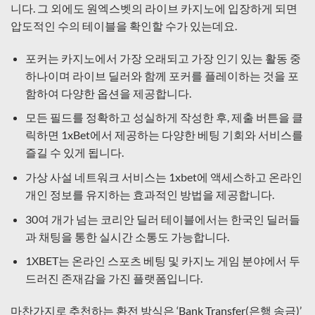
니다. 그 외에도 원엑스벳의 라이브 카지노에 입장하게 되면
압도적인 수의 테이블을 확인할 수가 있는데요.
포커는 카지노에서 가장 오래되고 가장 인기 있는 활동 중
하나이며 라이브 딜러와 함께 포커를 플레이하는 것을 포
함하여 다양한 옵션을 제공합니다.
모든 필드를 정확하고 성실하게 작성한 후, 제출 버튼을 클
릭하면 1xBet에서 제공하는 다양한 베팅 기회와 서비스를
즐길 수 있게 됩니다.
가상 사설 네트워크 서비스는 1xbet에 액세스하고 온라인
개인 정보를 유지하는 효과적인 방법을 제공합니다.
30여 개가 넘는 코리안 딜러 테이블에서는 한국인 딜러들
과 채팅을 통한 실시간 소통도 가능합니다.
1XBET는 온라인 스포츠 베팅 및 카지노 게임 분야에서 두
드러진 존재감을 가진 플랫폼입니다.
마찬가지로 추천하는 환전 방식은 ‘Bank Transfer(은행 송금)’