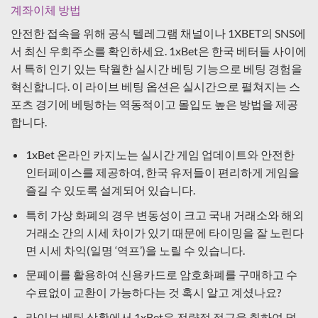
계좌이체 방법
안전한 접속을͏ 위해 공식 텔레그램 채널이나 1XBET의 SNS에
서 최신 우회주소를 확인하세요. 1xBet은 한국 베터들 사이에
서 특히 인기 있는 탁월한 실시간 베팅 기능으로 베팅 경험을
혁신합니다. 이 라이브 베팅 옵션은 실시간으로 펼쳐지는 스
포츠 경기에 베팅하는 역동적이고 몰입도 높은 방법을 제공
합니다.
1xBet 온라인 카지노는 실시간 게임 업데이트와 안전한
인터페이스를 제공하여, 한국 유저들이 편리하게 게임을
즐길 수 있도록 설계되어 있습니다.
특히 가상 화폐의 경우 변동성이 크고 국내 거래소와 해외
거래소 간의 시세 차이가 있기 때문에 타이밍을 잘 노린다
면 시세 차익(일명 ‘역프’)을 노릴 수 있습니다.
문페이를 활용하여 신용카드로 암호화폐를 구매하고 수
수료없이 교환이 가능하다는 것 혹시 알고 계셨나요?
라이브 베팅 상황에서 1xBet은 전략적 접근을 취하여 덜