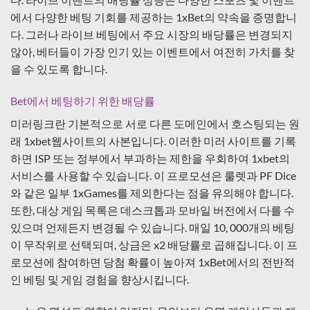
에서 다양한 베팅 기회를 제공하는 1xBet의 약속을 증명합니
다. 그러나 라이브 베팅에서 주요 시장의 배당률은 변경되지
않아, 베터들이 가장 인기 있는 이벤트에서 여전히 가치를 찾
을 수 있도록 합니다.
Bet에서 베팅하기 위한 배당률
미러링크란 기본적으로 서로 다른 도메인에서 호스팅되는 원
래 1xbet웹사이트의 사본입니다. 이러한 미러 사이트를 기록
하면 ISP 또는 정부에서 부과하는 제한을 우회하여 1xbet의
서비스를 사용할 수 있습니다. 이 프로모션은 룰렛과 PF Dice
와 같은 일부 1xGames를 제외한다는 점을 유의해야 합니다.
또한, 대상 게임 목록은 데스크톱과 모바일 버전에서 다를 수
있으며 언제든지 변경될 수 있습니다. 매일 10, 000개의 베팅
이 무작위로 선택되며, 상금은 x2 배당률로 곱해집니다. 이 프
로모션에 참여하면 당첨 확률이 높아져 1xBet에서의 전반적
인 베팅 및 게임 경험을 향상시킵니다.