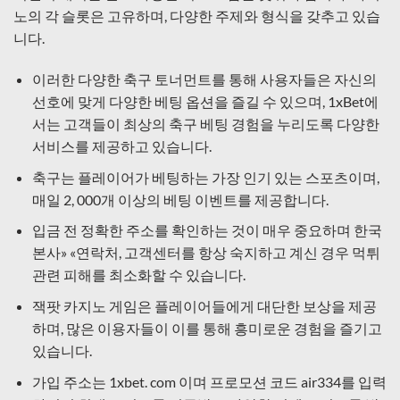
노의 각 슬롯은 고유하며, 다양한 주제와 형식을 갖추고 있습
니다.
이러한 다양한 축구 토너먼트를 통해 사용자들은 자신의
선호에 맞게 다양한 베팅 옵션을 즐길 수 있으며, 1xBet에
서는 고객들이 최상의 축구 베팅 경험을 누리도록 다양한
서비스를 제공하고 있습니다.
축구는 플레이어가 베팅하는 가장 인기 있는 스포츠이며,
매일 2, 000개 이상의 베팅 이벤트를 제공합니다.
입금 전 정확한 주소를 확인하는 것이 매우 중요하며 한국
본사» «연락처, 고객센터를 항상 숙지하고 계신 경우 먹튀
관련 피해를 최소화할 수 있습니다.
잭팟 카지노 게임은 플레이어들에게 대단한 보상을 제공
하며, 많은 이용자들이 이를 통해 흥미로운 경험을 즐기고
있습니다.
가입 주소는 1xbet. com 이며 프로모션 코드 air334를 입력