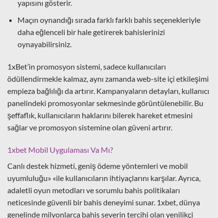
yapısını gösterir.
Maçın oynandığı sırada farklı farklı bahis seçenekleriyle
daha eğlenceli bir hale getirerek bahislerinizi
oynayabilirsiniz.
1xBet’in promosyon sistemi, sadece kullanıcıları
ödüllendirmekle kalmaz, aynı zamanda web-site içi etkileşimi
empieza bağlılığı da artırır. Kampanyaların detayları, kullanıcı
panelindeki promosyonlar sekmesinde görüntülenebilir. Bu
şeffaflık, kullanıcıların haklarını bilerek hareket etmesini
sağlar ve promosyon sistemine olan güveni artırır.
1xbet Mobil Uygulaması Va Mı?
Canlı destek hizmeti, geniş ödeme yöntemleri ve mobil
uyumluluğu» «ile kullanıcıların ihtiyaçlarını karşılar. Ayrıca,
adaletli oyun metodları ve sorumlu bahis politikaları
neticesinde güvenli bir bahis deneyimi sunar. 1xbet, dünya
genelinde milyonlarca bahis severin tercihi olan yenilikçi