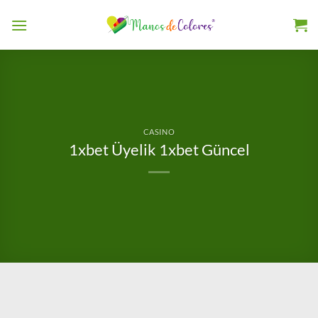
Saltar
al
contenido
CASINO
1xbet Üyelik 1xbet Güncel