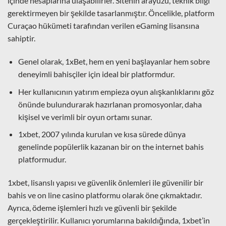
içinde hesaplarına ulaşabilirler. Sitenin arayüzü, teknik bilgi
gerektirmeyen bir şekilde tasarlanmıştır. Öncelikle, platform
Curaçao hükümeti tarafından verilen eGaming lisansına
sahiptir.
Genel olarak, 1xBet, hem en yeni başlayanlar hem sobre
deneyimli bahisçiler için ideal bir platformdur.
Her kullanıcının yatırım empieza oyun alışkanlıklarını göz
önünde bulundurarak hazırlanan promosyonlar, daha
kişisel ve verimli bir oyun ortamı sunar.
1xbet, 2007 yılında kurulan ve kısa sürede dünya
genelinde popülerlik kazanan bir on the internet bahis
platformudur.
1xbet, lisanslı yapısı ve güvenlik önlemleri ile güvenilir bir
bahis ve on line casino platformu olarak öne çıkmaktadır.
Ayrıca, ödeme işlemleri hızlı ve güvenli bir şekilde
gerçekleştirilir. Kullanıcı yorumlarına bakıldığında, 1xbet’in