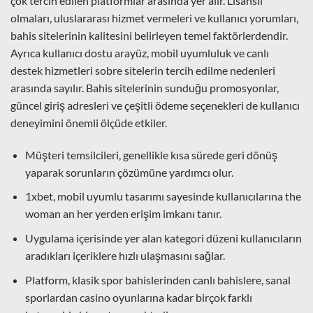
çok tercih edilen platformlar arasında yer alır. Lisanslı
olmaları, uluslararası hizmet vermeleri ve kullanıcı yorumları,
bahis sitelerinin kalitesini belirleyen temel faktörlerdendir.
Ayrıca kullanıcı dostu arayüz, mobil uyumluluk ve canlı
destek hizmetleri sobre sitelerin tercih edilme nedenleri
arasında sayılır. Bahis sitelerinin sunduğu promosyonlar,
güncel giriş adresleri ve çeşitli ödeme seçenekleri de kullanıcı
deneyimini önemli ölçüde etkiler.
Müşteri temsilcileri, genellikle kısa sürede geri dönüş
yaparak sorunların çözümüne yardımcı olur.
1xbet, mobil uyumlu tasarımı sayesinde kullanıcılarına the
woman an her yerden erişim imkanı tanır.
Uygulama içerisinde yer alan kategori düzeni kullanıcıların
aradıkları içeriklere hızlı ulaşmasını sağlar.
Platform, klasik spor bahislerinden canlı bahislere, sanal
sporlardan casino oyunlarına kadar birçok farklı