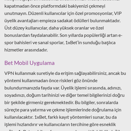
kapatmadan önce platformdaki bakiyenizi çekmeyi
unutmayın. Düzenli kullanıcılar için özel promosyonlar, VIP
üyelik avantajları empieza sadakat ödülleri bulunmaktadır.
Üst düzey kullanıcılar, daha yüksek oranlar ve özel
bonuslardan faydalanabilir. Son yıllarda popülerliği artan e-
spor bahisleri ve sanal sporlar, 1xBet’in sunduğu başlıca
hizmetler arasındadır.
Bet Mobil Uygulama
VPN kullanmak suretiyle da erişim sağlayabilirsiniz, ancak bu
yöntemi kullanmadan önce riskleri göz önünde
bulundurmanızda fayda var. Üyelik işlemi sırasında, adınızı,
soyadınızı, doğum tarihinizi ve diğer temel bilgilerinizi doğru
bir şekilde girmeniz gerekmektedir. Bu bilgiler, sonralarda
süreçte para yatırma ve çekme işlemlerinde doğrulama için
kullanılacaktır. 1xBet, farklı kayıt yöntemleri sunar, bu da
işlemi hızlandırır ve kullanıcıların tercihine göre esneklik