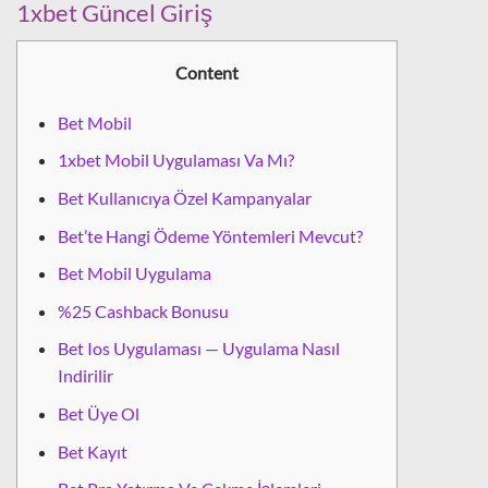
1xbet Güncel Giriş
Content
Bet Mobil
1xbet Mobil Uygulaması Va Mı?
Bet Kullanıcıya Özel Kampanyalar
Bet’te Hangi Ödeme Yöntemleri Mevcut?
Bet Mobil Uygulama
%25 Cashback Bonusu
Bet Ios Uygulaması — Uygulama Nasıl
Indirilir
Bet Üye Ol
Bet Kayıt