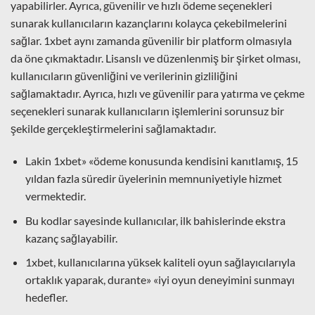
yapabilirler. Ayrıca, güvenilir ve hızlı ödeme seçenekleri
sunarak kullanıcıların kazançlarını kolayca çekebilmelerini
sağlar. 1xbet aynı zamanda güvenilir bir platform olmasıyla
da öne çıkmaktadır. Lisanslı ve düzenlenmiş bir şirket olması,
kullanıcıların güvenliğini ve verilerinin gizliliğini
sağlamaktadır. Ayrıca, hızlı ve güvenilir para yatırma ve çekme
seçenekleri sunarak kullanıcıların işlemlerini sorunsuz bir
şekilde gerçekleştirmelerini sağlamaktadır.
Lakin 1xbet» «ödeme konusunda kendisini kanıtlamış, 15
yıldan fazla süredir üyelerinin memnuniyetiyle hizmet
vermektedir.
Bu kodlar sayesinde kullanıcılar, ilk bahislerinde ekstra
kazanç sağlayabilir.
1xbet, kullanıcılarına yüksek kaliteli oyun sağlayıcılarıyla
ortaklık yaparak, durante» «iyi oyun deneyimini sunmayı
hedefler.