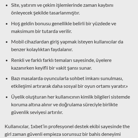
Site, yatırım ve çekim işlemlerinde zaman kaybını
önleyecek şekilde tasarlanmıştır.
Hoş geldin bonusu genellikle belirli bir yüzdede ve
maksimum bir tutarda verilir.
Mobil cihazlardan giriş yapmak isteyen kullanıcılar da
benzer kolaylıktan faydalanır.
Renkli ve farklı farklı temaları sayesinde, üyelere
kazanırken keyifli bir vakit şansı sunar.
Bazı masalarda oyuncularla sohbet imkanı sunulması,
etkileşimi artırarak daha sosyal bir oyun ortamı yaratır.»
Üyelik oluşturan her kullanıcının kimlik bilgileri sistemde
koruma altına alınır ve doğrulama süreciyle birlikte
güvenlik seviyesi artırılır.
Kullanıcılar, 1xbet’in profesyonel destek ekibi sayesinde the
girl zaman güvenli empieza sorunsuz bir bahis deneyimi