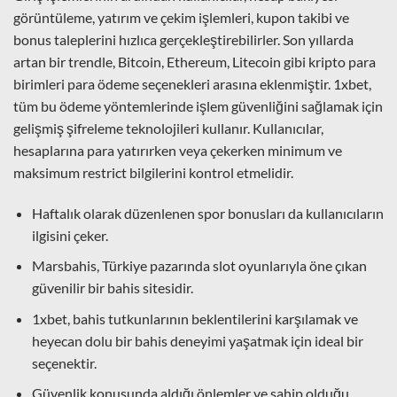
görüntüleme, yatırım ve çekim işlemleri, kupon takibi ve
bonus taleplerini hızlıca gerçekleştirebilirler. Son yıllarda
artan bir trendle, Bitcoin, Ethereum, Litecoin gibi kripto para
birimleri para ödeme seçenekleri arasına eklenmiştir. 1xbet,
tüm bu ödeme yöntemlerinde işlem güvenliğini sağlamak için
gelişmiş şifreleme teknolojileri kullanır. Kullanıcılar,
hesaplarına para yatırırken veya çekerken minimum ve
maksimum restrict bilgilerini kontrol etmelidir.
Haftalık olarak düzenlenen spor bonusları da kullanıcıların
ilgisini çeker.
Marsbahis, Türkiye pazarında slot oyunlarıyla öne çıkan
güvenilir bir bahis sitesidir.
1xbet, bahis tutkunlarının beklentilerini karşılamak ve
heyecan dolu bir bahis deneyimi yaşatmak için ideal bir
seçenektir.
Güvenlik konusunda aldığı önlemler ve sahip olduğu