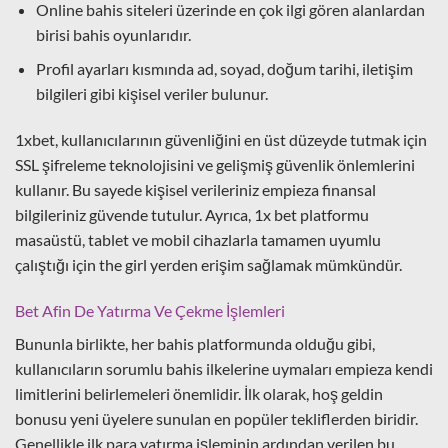
Online bahis siteleri üzerinde en çok ilgi gören alanlardan
birisi bahis oyunlarıdır.
Profil ayarları kısmında ad, soyad, doğum tarihi, iletişim
bilgileri gibi kişisel veriler bulunur.
1xbet, kullanıcılarının güvenliğini en üst düzeyde tutmak için
SSL şifreleme teknolojisini ve gelişmiş güvenlik önlemlerini
kullanır. Bu sayede kişisel verileriniz empieza finansal
bilgileriniz güvende tutulur. Ayrıca, 1x bet platformu
masaüstü, tablet ve mobil cihazlarla tamamen uyumlu
çalıştığı için the girl yerden erişim sağlamak mümkündür.
Bet Afin De Yatırma Ve Çekme İşlemleri
Bununla birlikte, her bahis platformunda olduğu gibi,
kullanıcıların sorumlu bahis ilkelerine uymaları empieza kendi
limitlerini belirlemeleri önemlidir. İlk olarak, hoş geldin
bonusu yeni üyelere sunulan en popüler tekliflerden biridir.
Genellikle ilk para yatırma işleminin ardından verilen bu