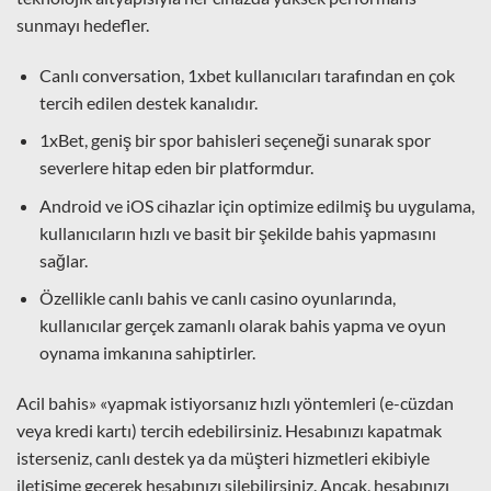
sunmayı hedefler.
Canlı conversation, 1xbet kullanıcıları tarafından en çok
tercih edilen destek kanalıdır.
1xBet, geniş bir spor bahisleri seçeneği sunarak spor
severlere hitap eden bir platformdur.
Android ve iOS cihazlar için optimize edilmiş bu uygulama,
kullanıcıların hızlı ve basit bir şekilde bahis yapmasını
sağlar.
Özellikle canlı bahis ve canlı casino oyunlarında,
kullanıcılar gerçek zamanlı olarak bahis yapma ve oyun
oynama imkanına sahiptirler.
Acil bahis» «yapmak istiyorsanız hızlı yöntemleri (e-cüzdan
veya kredi kartı) tercih edebilirsiniz. Hesabınızı kapatmak
isterseniz, canlı destek ya da müşteri hizmetleri ekibiyle
iletişime geçerek hesabınızı silebilirsiniz. Ancak, hesabınızı