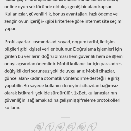
online oyun sektöründe oldukça geniş bir alanı kapsar.
Kullanıcılar, güvenilirlik, bonus avantajları, hızlı ödeme ve
zengin oyun içeriği» «gibi kriterlere göre internet site seçimi
yapar.
Profil ayarları kısmında ad, soyad, doğum tarihi, iletişim
bilgileri gibi kişisel veriler bulunur. Doğrulama işlemleri için
girilen bu verilerin doğru olması hem güvenlik hem de işlem
onayı açısından önemlidir. Mobil kullanıcılar için para adres
değişiklikleri sorunsuz şekilde uygulanır. Mobil cihazlar,
güncel alan» «adına otomatik yönlendirme desteği ile giriş
yapabilir. Bu sayede kullanıcı deneyimi cihazdan bağımsız
olarak istikrarlı şekilde sürdürülür. 1xBet, kullanıcılarının
güvenliğini sağlamak adına gelişmiş şifreleme protokolleri
kullanır.